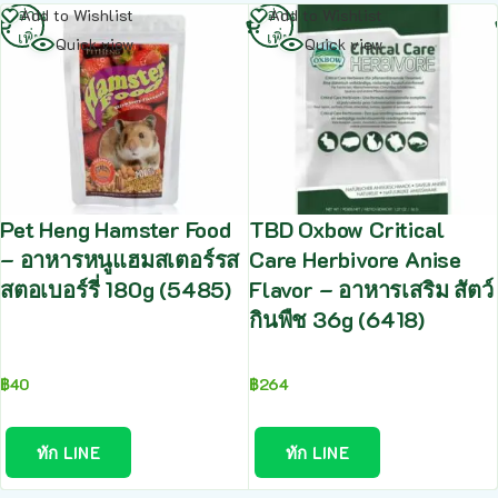
อ่าน
อ่าน
Add to Wishlist
Add to Wishlist
เพิ่ม
เพิ่ม
Quick view
Quick view
Pet Heng Hamster Food
TBD Oxbow Critical
– อาหารหนูแฮมสเตอร์รส
Care Herbivore Anise
สตอเบอร์รี่ 180g (5485)
Flavor – อาหารเสริม สัตว์
กินพืช 36g (6418)
฿
40
฿
264
ทัก LINE
ทัก LINE