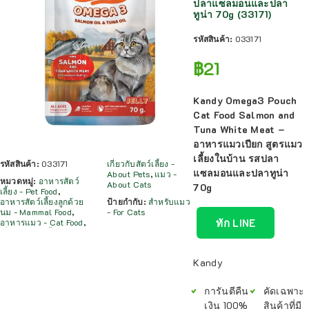
ปลาแซลมอนและปลา
ทูน่า 70g (33171)
รหัสสินค้า:
033171
฿
21
Kandy Omega3 Pouch
Cat Food Salmon and
Tuna White Meat –
อาหารแมวเปียก สูตรแมว
เลี้ยงในบ้าน รสปลา
รหัสสินค้า:
033171
เกี่ยวกับสัตว์เลี้ยง -
แซลมอนและปลาทูน่า
About Pets
,
แมว -
หมวดหมู่:
อาหารสัตว์
About Cats
70g
เลี้ยง - Pet Food
,
อาหารสัตว์เลี้ยงลูกด้วย
ป้ายกำกับ:
สำหรับแมว
นม - Mammal Food
,
- For Cats
ทัก LINE
อาหารแมว - Cat Food
,
Kandy
การันตีคืน
คัดเฉพาะ
เงิน 100%
สินค้าที่มี