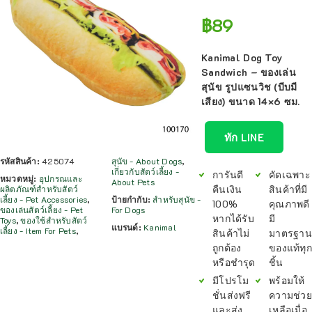
฿
89
Kanimal Dog Toy
Sandwich – ของเล่น
สุนัข รูปแซนวิช (บีบมี
เสียง) ขนาด 14×6 ซม.
ทัก LINE
รหัสสินค้า:
425074
สุนัข - About Dogs
,
เกี่ยวกับสัตว์เลี้ยง -
การันตี
คัดเฉพาะ
หมวดหมู่:
อุปกรณและ
About Pets
คืนเงิน
สินค้าที่มี
ผลิตภัณฑ์สำหรับสัตว์
เลี้ยง - Pet Accessories
,
ป้ายกำกับ:
สำหรับสุนัข -
100%
คุณภาพดี
ของเล่นสัตว์เลี้ยง - Pet
For Dogs
หากได้รับ
มี
Toys
,
ของใช้สำหรับสัตว์
แบรนด์:
Kanimal
เลี้ยง - Item For Pets
,
สินค้าไม่
มาตรฐาน
ถูกต้อง
ของแท้ทุก
หรือชำรุด
ชิ้น
มีโปรโม
พร้อมให้
ชั่นส่งฟรี
ความช่วย
และส่ง
เหลือเมื่อ