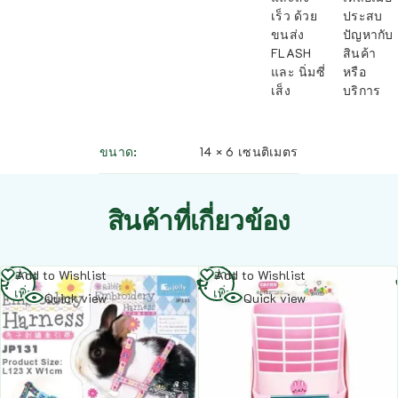
เร็ว ด้วย
ประสบ
ขนส่ง
ปัญหากับ
FLASH
สินค้า
และ นิ่มซี่
หรือ
เส็ง
บริการ
ขนาด
14 × 6 เซนติเมตร
สินค้าที่เกี่ยวข้อง
อ่าน
อ่าน
Add to Wishlist
Add to Wishlist
เพิ่ม
เพิ่ม
Quick view
Quick view