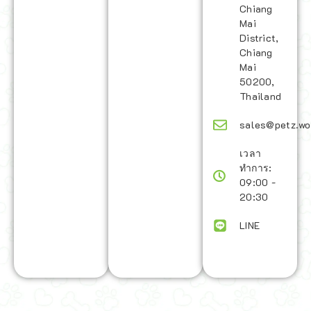
Chiang
Mai
District,
Chiang
Mai
50200,
Thailand
sales@petz.wo
เวลา
ทำการ:
09:00 -
20:30
LINE