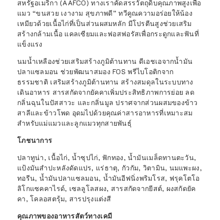
สหรัฐอเมริกา (AAFCO) ทางเราคัดสรรวัตถุดิบคุณภาพสูงเพื่อ
แมว “ขนสวย เงางาม สุขภาพดี” ทวีคูณความอร่อยให้น้อง
เหมียวด้วยเนื้อไก่ที่เป็นส่วนผสมหลัก มีโปรตีนสูงช่วยเสริม
สร้างกล้ามเนื้อ แคลเซียมและฟอสฟอรัสเพื่อกระดูกและฟันที่
แข็งแรง
นมน้ำเหลืองช่วยเสริมสร้างภูมิต้านทาน ดีเอชเอจากน้ำมัน
ปลาแซลมอน ช่วยพัฒนาสมอง FOS พรีไบโอติกจาก
ธรรมชาติ เสริมสร้างภูมิต้านทาน สร้างสมดุลในระบบทาง
เดินอาหาร สารสกัดจากยัคคาเพิ่มประสิทธิภาพการย่อย ลด
กลิ่นฉุนในปัสสาวะ และกลิ่นมูล ปราศจากส่วนผสมของข้าว
สาลีและข้าวโพด อุดมไปด้วยคุณค่าสารอาหารที่เหมาะสม
สำหรับแม่แมวและลูกแมวทุกสายพันธุ์
โภชนาการ
ปลาทูน่า, เนื้อไก่, น้ำซุปไก่, ฟักทอง, น้ำมันเมล็ดทานตะวัน,
แป้งมันสำปะหลังดัดแปร, แร่ธาตุ, กัวกัม, วิตามิน, นมแพะผง,
ทอรีน, น้ำมันปลาแซลมอน, น้ำมันอีฟนิ่งพริมโรส, ฟรุคโตโอ
ลิโกแซคคาไรด์, เซลลูโลสผง, สารสกัดจากยีสต์, ผงสกัดยัค
คา, โคลอสตรุ้ม, สารปรุงแต่งสี
คุณภาพของอาหารสัตว์ทางเคมี