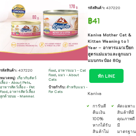
รหัสสินค้า:
437220
฿
41
Kaniva Mother Cat &
Kitten Weaning to 1
Year – อาหารแมวเปียก
สูตรแม่แมวและลูกแมว
แบบกระป๋อง 80g
รหัสสินค้า:
437220
Food
,
อาหารแมว - Cat
Food
,
แมว - About
ทัก LINE
หมวดหมู่:
เกี่ยวกับสัตว์
Cats
เลี้ยง - About Pets
,
อาหารสัตว์เลี้ยง - Pet
ป้ายกำกับ:
สำหรับแมว -
Food
,
อาหารสัตว์เลี้ยง
For Cats
Kaniva
ลูกด้วยนม - Mammal
การันตี
คัดเฉพาะ
คืนเงิน
สินค้าที่มี
100%
คุณภาพดี
หากได้รับ
มี
สินค้าไม่
มาตรฐาน