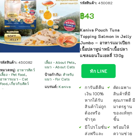
รหัสสินค้า:
450082
฿
43
Kaniva Pouch Tuna
Topping Salmon in Jelly
Jumbo – อาหารแมวเปียก
เนื้อปลาทูน่าหน้าเนื้อปลา
แซลมอนในเยลลี่ 130g
รหัสสินค้า:
450082
เลี้ยง - About Pets
,
แมว - About Cats
หมวดหมู่:
อาหารสัตว์
ทัก LINE
เลี้ยง - Pet Food
,
ป้ายกำกับ:
สำหรับ
อาหารแมว - Cat
แมว - For Cats
Food
,
เกี่ยวกับสัตว์
แบรนด์:
Kaniva
การันตีคืน
คัดเฉพาะ
เงิน 100%
สินค้าที่มี
หากได้รับ
คุณภาพดี มี
สินค้าไม่ถูก
มาตรฐาน
ต้องหรือ
ของแท้ทุก
ชำรุด
ชิ้น
มีโปรโมชั่น
พร้อมให้
ส่งฟรีและ
ความช่วย