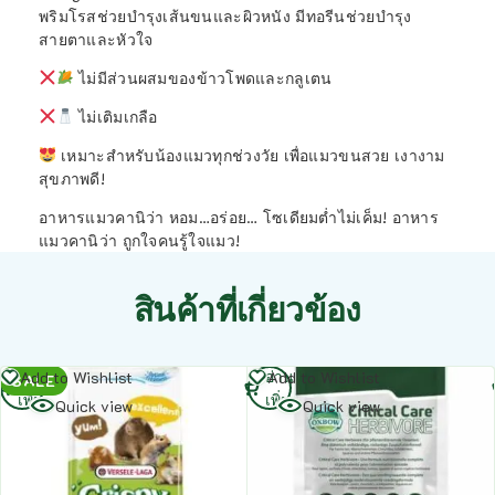
พริมโรสช่วยบำรุงเส้นขนและผิวหนัง มีทอรีนช่วยบำรุง
สายตาและหัวใจ
ไม่มีส่วนผสมของข้าวโพดและกลูเตน
ไม่เติมเกลือ
เหมาะสำหรับน้องแมวทุกช่วงวัย เพื่อแมวขนสวย เงางาม
สุขภาพดี!
อาหารแมวคานิว่า หอม…อร่อย… โซเดียมต่ำไม่เค็ม! อาหาร
แมวคานิว่า ถูกใจคนรู้ใจแมว!
สินค้าที่เกี่ยวข้อง
อ่าน
อ่าน
Add to Wishlist
Add to Wishlist
SALE
เพิ่ม
เพิ่ม
Quick view
Quick view