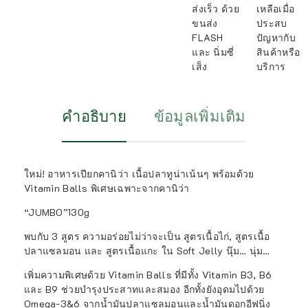
ส่งเร็ว ด้วย
เหลือเมื่อ
ขนส่ง
ประสบ
FLASH
ปัญหากับ
และ นิ่มซี่
สินค้าหรือ
เส็ง
บริการ
คำอธิบาย
ข้อมูลเพิ่มเติม
ใหม่! อาหารเปียกคานิว่า เนื้อปลาทูน่าเน้นๆ พร้อมด้วย
Vitamin Balls พิเศษเฉพาะจากคานิว่า
“JUMBO”130g
พบกับ 3 สูตร ความอร่อยไม่ว่าจะเป็น สูตรเนื้อไก่, สูตรเนื้อ
ปลาแซลมอน และ สูตรเนื้อแกะ ใน Soft Jelly นุ๊ม… นุ่ม…
เพิ่มความพิเศษด้วย Vitamin Balls ที่มีทั้ง Vitamin B3, B6
และ B9 ช่วยบำรุงประสาทและสมอง อีกทั้งยังอุดมไปด้วย
Omega-3&6 จากน้ำมันปลาแซลมอนและน้ำมันดอกอีฟนิ่ง