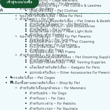
วัสดุรองกรง – Cage Materials
เข้าสู่ระบบ/ลงชื่อ
สำหรับเมียร์แคท – For Meerkats
ปลอกคอและสายจูง – Pet Collars & Leashes
สำหรับนก – For Birds
เสื้อผ้าสัตว์เลี้ยง – Pet Clothes
สำหรับปลา – For Fish
ของใช้สำหรับสัตว์เลี้ยง – More For Pets
สำหรับปลา – For Fish
โดมนอนและที่นอนสัตว์เลี้ยง – Pet Crates & Bedd
สำหรับสัตว์เลื้อยคลาน – For Reptiles
ของประดับสำหรับนก – Bird Accessories
สำหรับกิ้งก่า – For Lizards
หลอดไฟให้ความร้อน – Heat Light Bulb
สำหรับงู – For Snakes
ของใช้สำหรับผู้เลี้ยง – Items For Pet Parents
สำหรับเต่าน้ำ – For Turtles
ผลิตภัณฑ์ทำความสะอาด – Pet Cleaning
สำหรับเต่าบก – For Tortoises
กระเป๋าสัตว์เลี้ยง – Pet Carriers
สำหรับกบ – For Frogs
รถเข็นสัตว์เลี้ยง – Pet Prams
สำหรับทุกสัตว์ – All Animals
อุปกรณ์ตัดแต่งขนสัตว์เลี้ยง – Pet Grooming Suppl
สำหรับทุกสัตว์ – All Animals
อุปกรณ์การฝึกสัตว์เลี้ยง – Pet Training Supplies
แก็ดเจ็ตสำหรับสัตว์เลี้ยง – Gadgets For Pets
อุปกรณ์เสริมอื่นๆ – Other Accessories For Parent
กรงสัตว์เลี้ยง – Pet Cages
เลือกซื้อตามหมวดสัตว์เลี้ยง – Shop By Pet
สำหรับสัตว์เลี้ยงลูกด้วยนม – For Mammals
สำหรับสุนัข – For Dogs
สำหรับแมว – For Cats
สำหรับกระต่าย – For Rabbits
สำหรับกระรอก – For Squirrels