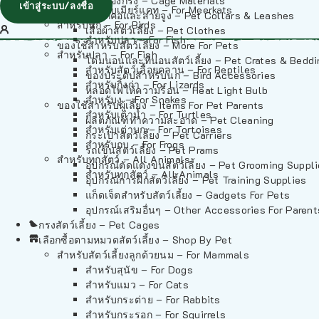
วัสดุรองกรง – Cage Materials
เข้าสู่ระบบ/ลงชื่อ
สำหรับเมียร์แคท – For Meerkats
ปลอกคอและสายจูง – Pet Collars & Leashes
สำหรับนก – For Birds
เสื้อผ้าสัตว์เลี้ยง – Pet Clothes
สำหรับปลา – For Fish
ของใช้สำหรับสัตว์เลี้ยง – More For Pets
สำหรับปลา – For Fish
โดมนอนและที่นอนสัตว์เลี้ยง – Pet Crates & Bedd
สำหรับสัตว์เลื้อยคลาน – For Reptiles
ของประดับสำหรับนก – Bird Accessories
สำหรับกิ้งก่า – For Lizards
หลอดไฟให้ความร้อน – Heat Light Bulb
สำหรับงู – For Snakes
ของใช้สำหรับผู้เลี้ยง – Items For Pet Parents
สำหรับเต่าน้ำ – For Turtles
ผลิตภัณฑ์ทำความสะอาด – Pet Cleaning
สำหรับเต่าบก – For Tortoises
กระเป๋าสัตว์เลี้ยง – Pet Carriers
สำหรับกบ – For Frogs
รถเข็นสัตว์เลี้ยง – Pet Prams
สำหรับทุกสัตว์ – All Animals
อุปกรณ์ตัดแต่งขนสัตว์เลี้ยง – Pet Grooming Suppl
สำหรับทุกสัตว์ – All Animals
อุปกรณ์การฝึกสัตว์เลี้ยง – Pet Training Supplies
แก็ดเจ็ตสำหรับสัตว์เลี้ยง – Gadgets For Pets
อุปกรณ์เสริมอื่นๆ – Other Accessories For Parent
กรงสัตว์เลี้ยง – Pet Cages
เลือกซื้อตามหมวดสัตว์เลี้ยง – Shop By Pet
สำหรับสัตว์เลี้ยงลูกด้วยนม – For Mammals
สำหรับสุนัข – For Dogs
สำหรับแมว – For Cats
สำหรับกระต่าย – For Rabbits
สำหรับกระรอก – For Squirrels