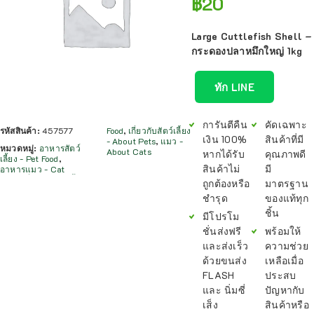
฿
20
Large Cuttlefish Shell –
กระดองปลาหมึกใหญ่ 1kg
ทัก LINE
การันตีคืน
คัดเฉพาะ
รหัสสินค้า:
457577
Food
,
เกี่ยวกับสัตว์เลี้ยง
เงิน 100%
สินค้าที่มี
- About Pets
,
แมว -
หมวดหมู่:
อาหารสัตว์
About Cats
หากได้รับ
คุณภาพดี
เลี้ยง - Pet Food
,
สินค้าไม่
มี
อาหารแมว - Cat
ถูกต้องหรือ
มาตรฐาน
ชำรุด
ของแท้ทุก
ชิ้น
มีโปรโม
ชั่นส่งฟรี
พร้อมให้
และส่งเร็ว
ความช่วย
ด้วยขนส่ง
เหลือเมื่อ
FLASH
ประสบ
และ นิ่มซี่
ปัญหากับ
เส็ง
สินค้าหรือ