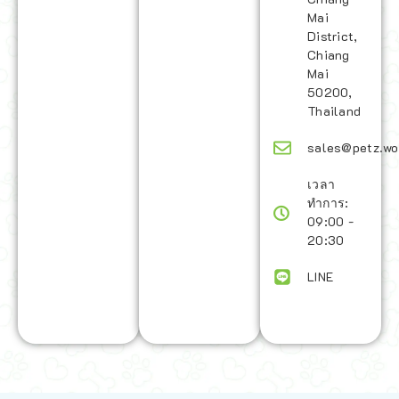
Mai
District,
Chiang
Mai
50200,
Thailand
sales@petz.wo
เวลา
ทำการ:
09:00 -
20:30
LINE