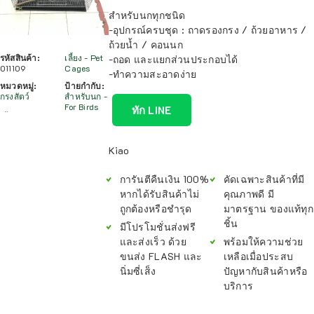
สำหรับนกทุกชนิด
-อุปกรณ์ครบชุด : ถาดรองกรง / ถ้วยอาหาร /
ถ้วยน้ำ / คอนนก
รหัสสินค้า:
เลี้ยง - Pet
-ถอด และแยกส่วนประกอบได้
011109
Cages
-ทำความสะอาดง่าย
หมวดหมู่:
ป้ายกำกับ:
กรงสัตว์
สำหรับนก -
For Birds
ทัก LINE
Kiao
การันตีคืนเงิน 100%
คัดเฉพาะสินค้าที่มี
หากได้รับสินค้าไม่
คุณภาพดี มี
ถูกต้องหรือชำรุด
มาตรฐาน ของแท้ทุก
ชิ้น
มีโปรโมชั่นส่งฟรี
และส่งเร็ว ด้วย
พร้อมให้ความช่วย
ขนส่ง FLASH และ
เหลือเมื่อประสบ
นิ่มซี่เส็ง
ปัญหากับสินค้าหรือ
บริการ