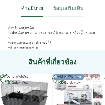
คำอธิบาย
ข้อมูลเพิ่มเติม
สำหรับนกทุกชนิด
-อุปกรณ์ครบชุด : ถาดรองกรง / ถ้วยอาหาร /ถ้วยน้ำ / คอน
นก
-ถอด และแยกส่วนประกอบได้
-ทำความสะอาดง่าย
สินค้าที่เกี่ยวข้อง
อ่าน
อ่าน
Add to Wishlist
Add to Wishlist
OUT OF STOCK
เพิ่ม
เพิ่ม
Quick view
Quick view