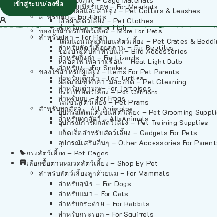
วัสดุรองกรง – Cage Materials
เข้าสู่ระบบ/ลงชื่อ
สำหรับเมียร์แคท – For Meerkats
ปลอกคอและสายจูง – Pet Collars & Leashes
สำหรับนก – For Birds
เสื้อผ้าสัตว์เลี้ยง – Pet Clothes
สำหรับปลา – For Fish
ของใช้สำหรับสัตว์เลี้ยง – More For Pets
สำหรับปลา – For Fish
โดมนอนและที่นอนสัตว์เลี้ยง – Pet Crates & Bedd
สำหรับสัตว์เลื้อยคลาน – For Reptiles
ของประดับสำหรับนก – Bird Accessories
สำหรับกิ้งก่า – For Lizards
หลอดไฟให้ความร้อน – Heat Light Bulb
สำหรับงู – For Snakes
ของใช้สำหรับผู้เลี้ยง – Items For Pet Parents
สำหรับเต่าน้ำ – For Turtles
ผลิตภัณฑ์ทำความสะอาด – Pet Cleaning
สำหรับเต่าบก – For Tortoises
กระเป๋าสัตว์เลี้ยง – Pet Carriers
สำหรับกบ – For Frogs
รถเข็นสัตว์เลี้ยง – Pet Prams
สำหรับทุกสัตว์ – All Animals
อุปกรณ์ตัดแต่งขนสัตว์เลี้ยง – Pet Grooming Suppl
สำหรับทุกสัตว์ – All Animals
อุปกรณ์การฝึกสัตว์เลี้ยง – Pet Training Supplies
แก็ดเจ็ตสำหรับสัตว์เลี้ยง – Gadgets For Pets
อุปกรณ์เสริมอื่นๆ – Other Accessories For Parent
กรงสัตว์เลี้ยง – Pet Cages
เลือกซื้อตามหมวดสัตว์เลี้ยง – Shop By Pet
สำหรับสัตว์เลี้ยงลูกด้วยนม – For Mammals
สำหรับสุนัข – For Dogs
สำหรับแมว – For Cats
สำหรับกระต่าย – For Rabbits
สำหรับกระรอก – For Squirrels