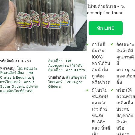
ไม่พบคำอธิบาย - No
description found
ทัก LINE
การันตี
คัดเฉพาะ
คืนเงิน
สินค้าที่มี
100%
คุณภาพดี
รหัสสินค้า:
010753
สัตว์เลี้ยง - Pet
หากได้รับ
มี
Accessories
,
เกี่ยวกับ
หมวดหมู่:
โดมนอนและ
สินค้าไม่
มาตรฐาน
สัตว์เลี้ยง - About Pets
ที่นอนสัตว์เลี้ยง - Pet
ถูกต้อง
ของแท้ทุก
Crates & Bedding
,
ชู
ป้ายกำกับ:
สำหรับชูการ์
หรือชำรุด
ชิ้น
การ์ไกลเดอร์ - About
ไกลเดอร์ - For Sugar
Sugar Gliders
,
อุปกรณ
Gliders
มีโปรโม
พร้อมให้
และผลิตภัณฑ์สำหรับ
ชั่นส่งฟรี
ความช่วย
และส่ง
เหลือเมื่อ
เร็ว ด้วย
ประสบ
ขนส่ง
ปัญหากับ
FLASH
สินค้า
และ นิ่มซี่
หรือ
เส็ง
บริการ