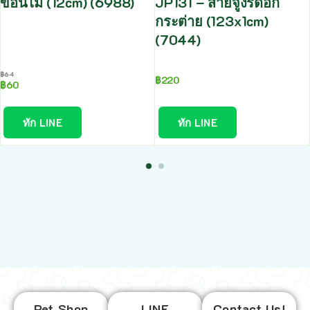
ขอนไม้ (12cm) (6988)
JP131 – สายจูงรัดอก
กระต่าย (123x1cm)
(7044)
฿
64
฿
220
฿
60
ทัก LINE
ทัก LINE
Pet Shop
LINE
Contact Us!