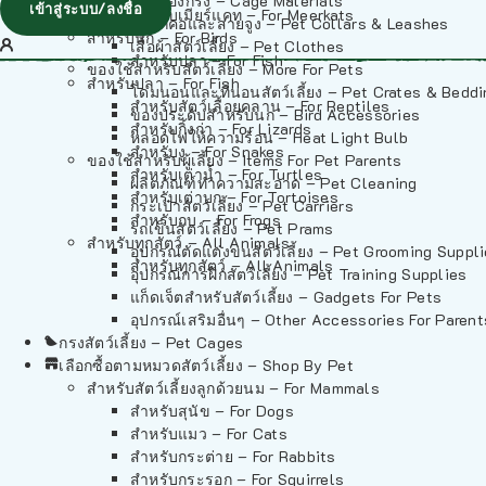
วัสดุรองกรง – Cage Materials
เข้าสู่ระบบ/ลงชื่อ
สำหรับเมียร์แคท – For Meerkats
ปลอกคอและสายจูง – Pet Collars & Leashes
สำหรับนก – For Birds
เสื้อผ้าสัตว์เลี้ยง – Pet Clothes
สำหรับปลา – For Fish
ของใช้สำหรับสัตว์เลี้ยง – More For Pets
สำหรับปลา – For Fish
โดมนอนและที่นอนสัตว์เลี้ยง – Pet Crates & Bedd
สำหรับสัตว์เลื้อยคลาน – For Reptiles
ของประดับสำหรับนก – Bird Accessories
สำหรับกิ้งก่า – For Lizards
หลอดไฟให้ความร้อน – Heat Light Bulb
สำหรับงู – For Snakes
ของใช้สำหรับผู้เลี้ยง – Items For Pet Parents
สำหรับเต่าน้ำ – For Turtles
ผลิตภัณฑ์ทำความสะอาด – Pet Cleaning
สำหรับเต่าบก – For Tortoises
กระเป๋าสัตว์เลี้ยง – Pet Carriers
สำหรับกบ – For Frogs
รถเข็นสัตว์เลี้ยง – Pet Prams
สำหรับทุกสัตว์ – All Animals
อุปกรณ์ตัดแต่งขนสัตว์เลี้ยง – Pet Grooming Suppl
สำหรับทุกสัตว์ – All Animals
อุปกรณ์การฝึกสัตว์เลี้ยง – Pet Training Supplies
แก็ดเจ็ตสำหรับสัตว์เลี้ยง – Gadgets For Pets
อุปกรณ์เสริมอื่นๆ – Other Accessories For Parent
กรงสัตว์เลี้ยง – Pet Cages
เลือกซื้อตามหมวดสัตว์เลี้ยง – Shop By Pet
สำหรับสัตว์เลี้ยงลูกด้วยนม – For Mammals
สำหรับสุนัข – For Dogs
สำหรับแมว – For Cats
สำหรับกระต่าย – For Rabbits
สำหรับกระรอก – For Squirrels