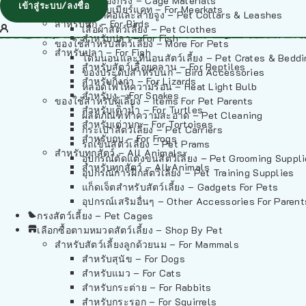
วัสดุรองกรง – Cage Materials
เข้าสู่ระบบ/ลงชื่อ
สำหรับเมียร์แคท – For Meerkats
ปลอกคอและสายจูง – Pet Collars & Leashes
สำหรับนก – For Birds
เสื้อผ้าสัตว์เลี้ยง – Pet Clothes
สำหรับปลา – For Fish
ของใช้สำหรับสัตว์เลี้ยง – More For Pets
สำหรับปลา – For Fish
โดมนอนและที่นอนสัตว์เลี้ยง – Pet Crates & Bedd
สำหรับสัตว์เลื้อยคลาน – For Reptiles
ของประดับสำหรับนก – Bird Accessories
สำหรับกิ้งก่า – For Lizards
หลอดไฟให้ความร้อน – Heat Light Bulb
สำหรับงู – For Snakes
ของใช้สำหรับผู้เลี้ยง – Items For Pet Parents
สำหรับเต่าน้ำ – For Turtles
ผลิตภัณฑ์ทำความสะอาด – Pet Cleaning
สำหรับเต่าบก – For Tortoises
กระเป๋าสัตว์เลี้ยง – Pet Carriers
สำหรับกบ – For Frogs
รถเข็นสัตว์เลี้ยง – Pet Prams
สำหรับทุกสัตว์ – All Animals
อุปกรณ์ตัดแต่งขนสัตว์เลี้ยง – Pet Grooming Suppl
สำหรับทุกสัตว์ – All Animals
อุปกรณ์การฝึกสัตว์เลี้ยง – Pet Training Supplies
แก็ดเจ็ตสำหรับสัตว์เลี้ยง – Gadgets For Pets
อุปกรณ์เสริมอื่นๆ – Other Accessories For Parent
กรงสัตว์เลี้ยง – Pet Cages
เลือกซื้อตามหมวดสัตว์เลี้ยง – Shop By Pet
สำหรับสัตว์เลี้ยงลูกด้วยนม – For Mammals
สำหรับสุนัข – For Dogs
สำหรับแมว – For Cats
สำหรับกระต่าย – For Rabbits
สำหรับกระรอก – For Squirrels