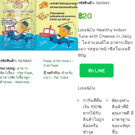
รหัสสินค้า:
565845
฿
20
Lola&Co Healthy Indoor
Tuna with Cheese in Jelly
– โลล่าแอนด์โค อาหารเปียก
แมว รสทูน่าหน้าชีสในเจลลี่
80g
รหัสสินค้า:
565845
Food
,
อาหารแมว -
Cat Food
หมวดหมู่:
อาหาร
ทัก LINE
สัตว์เลี้ยง - Pet Food
,
ป้ายกำกับ:
สำหรับ
อาหารสัตว์เลี้ยงลูก
แมว - For Cats
ด้วยนม - Mammal
Lola&Co
การันตีคืน
คัดเฉพาะ
เงิน 100%
สินค้าที่มี
หากได้รับ
คุณภาพดี มี
สินค้าไม่ถูก
มาตรฐาน
ต้องหรือ
ของแท้ทุก
ชำรุด
ชิ้น