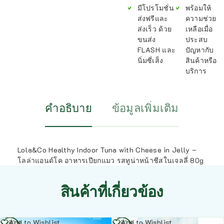
มีโปรโมชั่น
พร้อมให้
ส่งฟรีและ
ความช่วย
ส่งเร็ว ด้วย
เหลือเมื่อ
ขนส่ง
ประสบ
FLASH และ
ปัญหากับ
นิ่มซี่เส็ง
สินค้าหรือ
บริการ
คำอธิบาย
ข้อมูลเพิ่มเติม
Lola&Co Healthy Indoor Tuna with Cheese in Jelly –
โลล่าแอนด์โค อาหารเปียกแมว รสทูน่าหน้าชีสในเจลลี่ 80g
สินค้าที่เกี่ยวข้อง
อ่าน
อ่าน
Add to Wishlist
Add to Wishlist