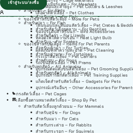
วัสดุรองกรง – Cage Materials
เข้าสู่ระบบ/ลงชื่อ
สำหรับเมียร์แคท – For Meerkats
ปลอกคอและสายจูง – Pet Collars & Leashes
สำหรับนก – For Birds
เสื้อผ้าสัตว์เลี้ยง – Pet Clothes
สำหรับปลา – For Fish
ของใช้สำหรับสัตว์เลี้ยง – More For Pets
สำหรับปลา – For Fish
โดมนอนและที่นอนสัตว์เลี้ยง – Pet Crates & Bedd
สำหรับสัตว์เลื้อยคลาน – For Reptiles
ของประดับสำหรับนก – Bird Accessories
สำหรับกิ้งก่า – For Lizards
หลอดไฟให้ความร้อน – Heat Light Bulb
สำหรับงู – For Snakes
ของใช้สำหรับผู้เลี้ยง – Items For Pet Parents
สำหรับเต่าน้ำ – For Turtles
ผลิตภัณฑ์ทำความสะอาด – Pet Cleaning
สำหรับเต่าบก – For Tortoises
กระเป๋าสัตว์เลี้ยง – Pet Carriers
สำหรับกบ – For Frogs
รถเข็นสัตว์เลี้ยง – Pet Prams
สำหรับทุกสัตว์ – All Animals
อุปกรณ์ตัดแต่งขนสัตว์เลี้ยง – Pet Grooming Suppl
สำหรับทุกสัตว์ – All Animals
อุปกรณ์การฝึกสัตว์เลี้ยง – Pet Training Supplies
แก็ดเจ็ตสำหรับสัตว์เลี้ยง – Gadgets For Pets
อุปกรณ์เสริมอื่นๆ – Other Accessories For Parent
กรงสัตว์เลี้ยง – Pet Cages
เลือกซื้อตามหมวดสัตว์เลี้ยง – Shop By Pet
สำหรับสัตว์เลี้ยงลูกด้วยนม – For Mammals
สำหรับสุนัข – For Dogs
สำหรับแมว – For Cats
สำหรับกระต่าย – For Rabbits
สำหรับกระรอก – For Squirrels