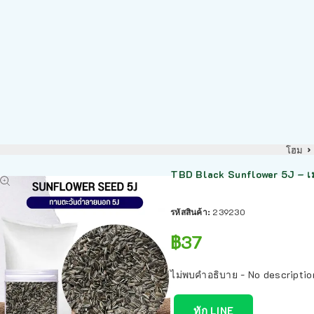
โฮม
TBD Black Sunflower 5J – เ
รหัสสินค้า:
239230
฿
37
ไม่พบคำอธิบาย - No descriptio
ทัก LINE