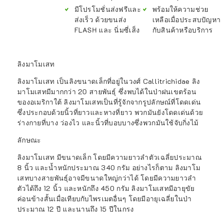
มีโปรโมชั่นส่งฟรีและ
พร้อมให้ความช่วย
ส่งเร็ว ด้วยขนส่ง
เหลือเมื่อประสบปัญหา
FLASH และ นิ่มซี่เส็ง
กับสินค้าหรือบริการ
ลิงมาโมเสท
ลิงมาโมเสท เป็นลิงขนาดเล็กที่อยู่ในวงศ์ Callitrichidae ลิง
มาโมเสทมีมากกว่า 20 สายพันธุ์ ซึ่งพบได้ในป่าฝนเขตร้อน
ของอเมริกาใต้ ลิงมาโมเสทเป็นที่รู้จักจากรูปลักษณ์ที่โดดเด่น
ซึ่งประกอบด้วยนิ้วที่ยาวและหางที่ยาว พวกมันยังโดดเด่นด้วย
ร่างกายที่บาง ว่องไว และนิ้วที่บอบบางซึ่งพวกมันใช้จับกิ่งไม้
ลักษณะ
ลิงมาโมเสท มีขนาดเล็ก โดยมีความยาวลำตัวเฉลี่ยประมาณ
8 นิ้ว และน้ำหนักประมาณ 340 กรัม อย่างไรก็ตาม ลิงมาโม
เสทบางสายพันธุ์อาจมีขนาดใหญ่กว่าได้ โดยมีความยาวลำ
ตัวได้ถึง 12 นิ้ว และหนักถึง 450 กรัม ลิงมาโมเสทมีอายุขัย
ค่อนข้างสั้นเมื่อเทียบกับไพรเมตอื่นๆ โดยมีอายุเฉลี่ยในป่า
ประมาณ 12 ปี และนานถึง 15 ปีในกรง