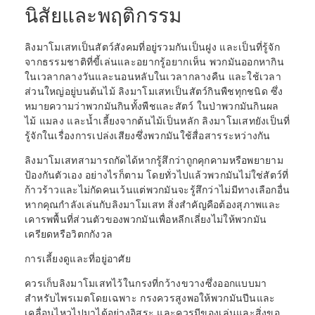
นิสัยและพฤติกรรม
ลิงมาโมเสทเป็นสัตว์สังคมที่อยู่รวมกันเป็นฝูง และเป็นที่รู้จัก
จากธรรมชาติที่ขี้เล่นและอยากรู้อยากเห็น พวกมันออกหากิน
ในเวลากลางวันและนอนหลับในเวลากลางคืน และใช้เวลา
ส่วนใหญ่อยู่บนต้นไม้ ลิงมาโมเสทเป็นสัตว์กินพืชทุกชนิด ซึ่ง
หมายความว่าพวกมันกินทั้งพืชและสัตว์ ในป่าพวกมันกินผล
ไม้ แมลง และน้ำเลี้ยงจากต้นไม้เป็นหลัก ลิงมาโมเสทยังเป็นที่
รู้จักในเรื่องการเปล่งเสียงซึ่งพวกมันใช้สื่อสารระหว่างกัน
ลิงมาโมเสทสามารถกัดได้หากรู้สึกว่าถูกคุกคามหรือพยายาม
ป้องกันตัวเอง อย่างไรก็ตาม โดยทั่วไปแล้วพวกมันไม่ใช่สัตว์ที่
ก้าวร้าวและไม่กัดคนเว้นแต่พวกมันจะรู้สึกว่าไม่มีทางเลือกอื่น
หากคุณกำลังเล่นกับลิงมาโมเสท สิ่งสำคัญคือต้องสุภาพและ
เคารพพื้นที่ส่วนตัวของพวกมันเพื่อหลีกเลี่ยงไม่ให้พวกมัน
เครียดหรือวิตกกังวล
การเลี้ยงดูและที่อยู่อาศัย
ควรเก็บลิงมาโมเสทไว้ในกรงที่กว้างขวางซึ่งออกแบบมา
สำหรับไพรเมตโดยเฉพาะ กรงควรสูงพอให้พวกมันปีนและ
เคลื่อนไหวไปมาได้อย่างอิสระ และควรมีของเล่นและสิ่งขอ