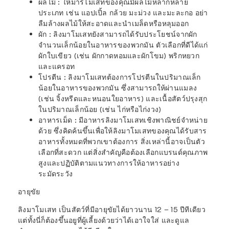
ผลไม้ : ให้มาร์โมเสทของคุณมีผลไม้หลากหลาย
ประเภท เช่น แอปเปิ้ล กล้วย มะม่วง และมะละกอ อย่า
ลืมล้างผลไม้ให้สะอาดและนำเมล็ดหรือหลุมออก
ผัก : ลิงมาโมเสทยังสามารถได้รับประโยชน์จากผัก
จำนวนเล็กน้อยในอาหารของพวกมัน ตัวเลือกที่ดีได้แก่
ผักใบเขียว (เช่น ผักกาดหอมและผักโขม) พริกหยวก
และแครอท
โปรตีน : ลิงมาโมเสทต้องการโปรตีนในปริมาณเล็ก
น้อยในอาหารของพวกมัน ซึ่งสามารถให้ผ่านแมลง
(เช่น
จิ้งหรีด
และ
หนอนใย
อาหาร) และเนื้อสัตว์ปรุงสุก
ในปริมาณเล็กน้อย (เช่น ไก่หรือไก่งวง)
อาหารเม็ด : มีอาหารลิงมาโมเสทเชิงพาณิชย์จำหน่าย
ด้วย ซึ่งคิดค้นขึ้นเพื่อให้ลิงมาโมเสทของคุณได้รับสาร
อาหารทั้งหมดที่พวกเขาต้องการ สิ่งเหล่านี้อาจเป็นตัว
เลือกที่สะดวก แต่สิ่งสำคัญคือต้องเลือกแบรนด์คุณภาพ
สูงและปฏิบัติตามแนวทางการให้อาหารอย่าง
ระมัดระวัง
อายุขัย
ลิงมาโมเสท เป็นสัตว์ที่มีอายุขัยได้ยาวนาน 12 – 15 ปีทีเดียว
แต่ทั้งนี่ก็ต้องขึ้นอยูที่ผู้เลี้ยงด้วยว่าได้เอาใจใส่ และดูแล