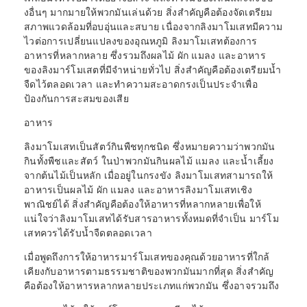
งอื่นๆ มากมายให้พวกมันเล่นด้วย สิ่งสำคัญคือต้องจัดเตรียม
สภาพแวดล้อมที่อบอุ่นและสบาย เนื่องจากลิงมาโมเสทมีความ
ไวต่อการเปลี่ยนแปลงของอุณหภูมิ ลิงมาโมเสทต้องการ
อาหารที่หลากหลาย ซึ่งรวมถึงผลไม้ ผัก แมลง และอาหาร
ของลิงมาร์โมเสตที่มีจำหน่ายทั่วไป สิ่งสำคัญคือต้องเตรียมน้ำ
จืดไว้ตลอดเวลา และทำความสะอาดกรงเป็นประจำเพื่อ
ป้องกันการสะสมของเสีย
อาหาร
ลิงมาโมเสทเป็นสัตว์กินพืชทุกชนิด ซึ่งหมายความว่าพวกมัน
กินทั้งพืชและสัตว์ ในป่าพวกมันกินผลไม้ แมลง และน้ำเลี้ยง
จากต้นไม้เป็นหลัก เมื่ออยู่ในกรงขัง ลิงมาโมเสทสามารถให้
อาหารเป็นผลไม้ ผัก แมลง และอาหารลิงมาโมเสทเชิง
พาณิชย์ได้ สิ่งสำคัญคือต้องให้อาหารที่หลากหลายเพื่อให้
แน่ใจว่าลิงมาโมเสทได้รับสารอาหารทั้งหมดที่จำเป็น มาร์โม
เสทควรได้รับน้ำจืดตลอดเวลา
เมื่อพูดถึงการให้อาหารมาร์โมเสทของคุณด้วยอาหารที่ใกล้
เคียงกับอาหารตามธรรมชาติของพวกมันมากที่สุด สิ่งสำคัญ
คือต้องให้อาหารหลากหลายประเภทแก่พวกมัน ซึ่งอาจรวมถึง