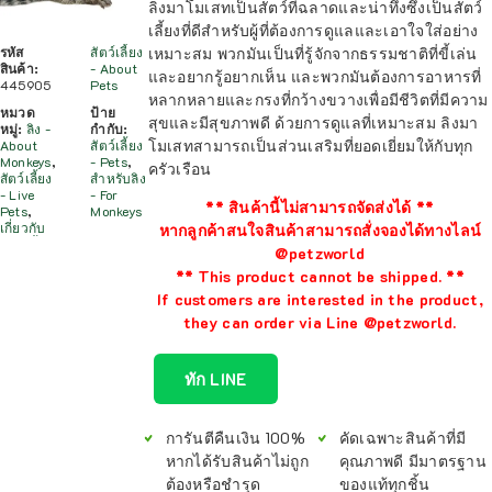
ลิงมาโมเสทเป็นสัตว์ที่ฉลาดและน่าทึ่งซึ่งเป็นสัตว์
เลี้ยงที่ดีสำหรับผู้ที่ต้องการดูแลและเอาใจใส่อย่าง
รหัส
สัตว์เลี้ยง
เหมาะสม พวกมันเป็นที่รู้จักจากธรรมชาติที่ขี้เล่น
สินค้า:
- About
และอยากรู้อยากเห็น และพวกมันต้องการอาหารที่
445905
Pets
หลากหลายและกรงที่กว้างขวางเพื่อมีชีวิตที่มีความ
หมวด
ป้าย
สุขและมีสุขภาพดี ด้วยการดูแลที่เหมาะสม ลิงมา
หมู่:
ลิง -
กำกับ:
โมเสทสามารถเป็นส่วนเสริมที่ยอดเยี่ยมให้กับทุก
About
สัตว์เลี้ยง
Monkeys
,
- Pets
,
ครัวเรือน
สัตว์เลี้ยง
สำหรับลิง
- Live
- For
** สินค้านี้ไม่สามารถจัดส่งได้ **
Pets
,
Monkeys
เกี่ยวกับ
หากลูกค้าสนใจสินค้าสามารถสั่งจองได้ทางไลน์
@petzworld
** This product cannot be shipped. **
If customers are interested in the product,
they can order via Line @petzworld.
ทัก LINE
การันตีคืนเงิน 100%
คัดเฉพาะสินค้าที่มี
หากได้รับสินค้าไม่ถูก
คุณภาพดี มีมาตรฐาน
ต้องหรือชำรุด
ของแท้ทุกชิ้น