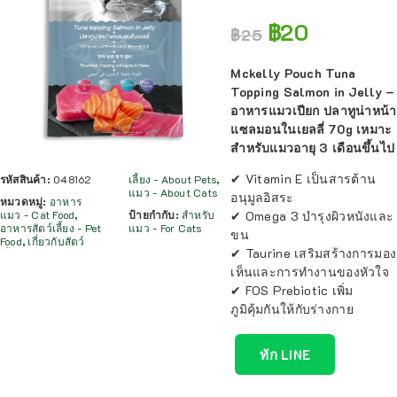
฿
20
฿
25
Mckelly Pouch Tuna
Topping Salmon in Jelly –
อาหารแมวเปียก ปลาทูน่าหน้า
แซลมอนในเยลลี่ 70g เหมาะ
สำหรับแมวอายุ 3 เดือนขึ้นไป
✔ Vitamin E เป็นสารต้าน
รหัสสินค้า:
048162
เลี้ยง - About Pets
,
แมว - About Cats
อนุมูลอิสระ​
หมวดหมู่:
อาหาร
✔ Omega 3 บำรุงผิวหนังและ
แมว - Cat Food
,
ป้ายกำกับ:
สำหรับ
อาหารสัตว์เลี้ยง - Pet
แมว - For Cats
ขน​
Food
,
เกี่ยวกับสัตว์
✔ Taurine เสริมสร้างการมอง
เห็นและการทำงานของหัวใจ​
✔ FOS Prebiotic เพิ่ม
ภูมิคุ้มกันให้กับร่างกาย
ทัก LINE