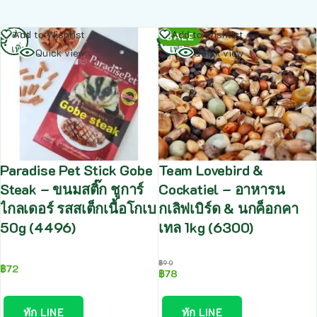
อ่าน
อ่าน
Add to Wishlist
Add to Wishlist
SALE
เพิ่ม
เพิ่ม
Quick view
Quick view
Paradise Pet Stick Gobe
Team Lovebird &
Steak – ขนมสติ๊ก ชูการ์
Cockatiel – อาหารน
ไกลเดอร์ รสสเต็กเนื้อโกเบ
กเลิฟเบิร์ด & นกค็อกคา
50g (4496)
เทล 1kg (6300)
฿
90
฿
72
฿
78
ทัก LINE
ทัก LINE