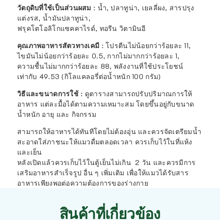
วัตถุดิบที่ใช้เป็นส่วนผสม
: น้ำ, ปลาทูน่า, เยลลี่ผง, สารปรุง
แต่งรส, นํ้ามันปลาทูน่า,
ฟรุคโตโอลิโกแซคคาไรด์, ทอรีน วิตามินอี
คุณภาพอาหารสัตวทางเคมี
:
โปรตีนไม่น้อยกว่าร้อยละ 11,
ไขมันไม่น้อยกว่าร้อยละ 0.5, กากไม่มากกว่าร้อยละ 1,
ความชื้นไม่มากกว่าร้อยละ 88, พลังงานที่ใช้ประโยชน์
เท่ากับ 49.53 (กิโลแคลอรี่ต่อนํ้าหนัก 100 กรัม)
วิธีและขนาดการใช้
: ดูตารางสามารถปรับปริมาณการให้
อาหาร แต่ละมื้อได้ตามความเหมาะสม โดยขึ้นอยู่กับขนาด
น้ำหนัก อายุ และ กิจกรรม
สามารถให้อาหารได้ทันทีโดยไม่ต้องอุ่น และควรจัดเตรียมน้ำ
สะอาดใส่ภาชนะให้แมวดื่มตลอดเวลา ควรเก็บไว้ในที่แห้ง
และเย็น
หลังเปิดแล้วควรเก็บไว้ในตู้เย็นไม่เกิน 2 วัน และควรมีการ
เสริมอาหารสำเร็จรูป อื่น ๆ เพิ่มเติม เพื่อให้แมวได้รับสาร
อาหารเพียงพอต่อความต้องการของร่างกาย
สินค้าที่เกี่ยวข้อง