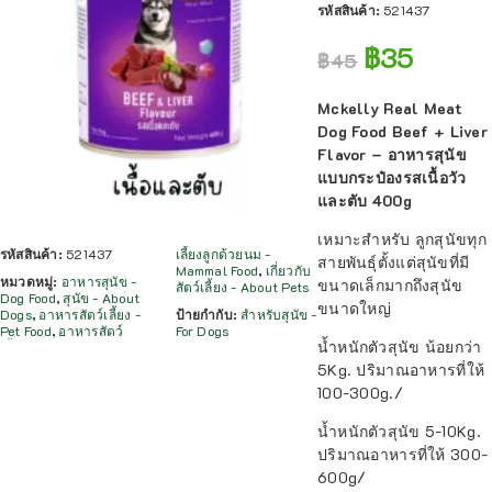
รหัสสินค้า:
521437
฿
35
฿
45
Mckelly Real Meat
Dog Food Beef + Liver
Flavor – อาหารสุนัข
แบบกระป๋องรสเนื้อวัว
และตับ 400g
เหมาะสำหรับ ลูกสุนัขทุก
รหัสสินค้า:
521437
เลี้ยงลูกด้วยนม -
สายพันธุ์ตั้งแต่สุนัขที่มี
Mammal Food
,
เกี่ยวกับ
หมวดหมู่:
อาหารสุนัข -
ขนาดเล็กมากถึงสุนัข
สัตว์เลี้ยง - About Pets
Dog Food
,
สุนัข - About
ขนาดใหญ่
Dogs
,
อาหารสัตว์เลี้ยง -
ป้ายกำกับ:
สำหรับสุนัข -
Pet Food
,
อาหารสัตว์
For Dogs
น้ำหนักตัวสุนัข น้อยกว่า
5Kg. ปริมาณอาหารที่ให้
100-300g./
น้ำหนักตัวสุนัข 5-10Kg.
ปริมาณอาหารที่ให้ 300-
600g/