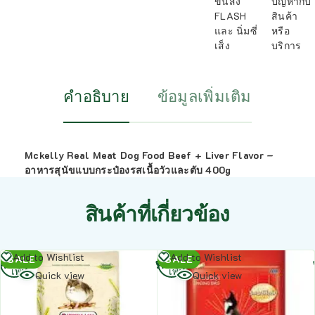
ขนส่ง
ปัญหากับ
FLASH
สินค้า
และ นิ่มซี่
หรือ
เส็ง
บริการ
คำอธิบาย
ข้อมูลเพิ่มเติม
Mckelly Real Meat Dog Food Beef + Liver Flavor –
อาหารสุนัขแบบกระป๋องรสเนื้อวัวและตับ 400g
สินค้าที่เกี่ยวข้อง
อ่าน
อ่าน
Add to Wishlist
Add to Wishlist
SALE
SALE
เพิ่ม
เพิ่ม
Quick view
Quick view