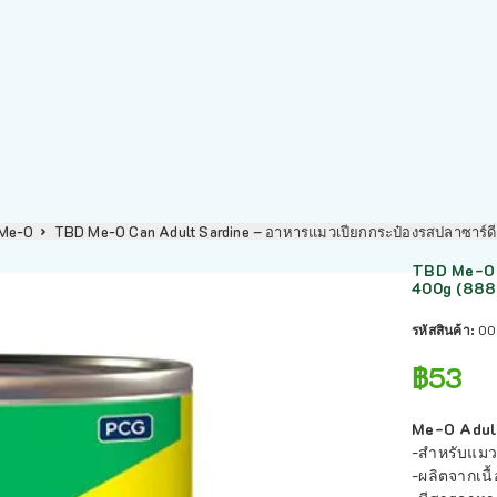
Me-O
TBD Me-O Can Adult Sardine – อาหารแมวเปียกกระป๋องรสปลาซาร์
TBD Me-O C
400g (888
รหัสสินค้า:
00
฿
53
Me-O Adult
-สำหรับแมวท
-ผลิตจากเนื