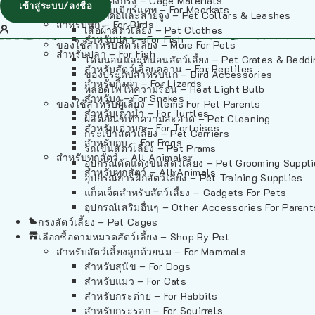
วัสดุรองกรง – Cage Materials
เข้าสู่ระบบ/ลงชื่อ
สำหรับเมียร์แคท – For Meerkats
ปลอกคอและสายจูง – Pet Collars & Leashes
สำหรับนก – For Birds
เสื้อผ้าสัตว์เลี้ยง – Pet Clothes
สำหรับปลา – For Fish
ของใช้สำหรับสัตว์เลี้ยง – More For Pets
สำหรับปลา – For Fish
โดมนอนและที่นอนสัตว์เลี้ยง – Pet Crates & Bedd
สำหรับสัตว์เลื้อยคลาน – For Reptiles
ของประดับสำหรับนก – Bird Accessories
สำหรับกิ้งก่า – For Lizards
หลอดไฟให้ความร้อน – Heat Light Bulb
สำหรับงู – For Snakes
ของใช้สำหรับผู้เลี้ยง – Items For Pet Parents
สำหรับเต่าน้ำ – For Turtles
ผลิตภัณฑ์ทำความสะอาด – Pet Cleaning
สำหรับเต่าบก – For Tortoises
กระเป๋าสัตว์เลี้ยง – Pet Carriers
สำหรับกบ – For Frogs
รถเข็นสัตว์เลี้ยง – Pet Prams
สำหรับทุกสัตว์ – All Animals
อุปกรณ์ตัดแต่งขนสัตว์เลี้ยง – Pet Grooming Suppl
สำหรับทุกสัตว์ – All Animals
อุปกรณ์การฝึกสัตว์เลี้ยง – Pet Training Supplies
แก็ดเจ็ตสำหรับสัตว์เลี้ยง – Gadgets For Pets
อุปกรณ์เสริมอื่นๆ – Other Accessories For Parent
กรงสัตว์เลี้ยง – Pet Cages
เลือกซื้อตามหมวดสัตว์เลี้ยง – Shop By Pet
สำหรับสัตว์เลี้ยงลูกด้วยนม – For Mammals
สำหรับสุนัข – For Dogs
สำหรับแมว – For Cats
สำหรับกระต่าย – For Rabbits
สำหรับกระรอก – For Squirrels