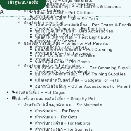
วัสดุรองกรง – Cage Materials
เข้าสู่ระบบ/ลงชื่อ
สำหรับเมียร์แคท – For Meerkats
ปลอกคอและสายจูง – Pet Collars & Leashes
สำหรับนก – For Birds
เสื้อผ้าสัตว์เลี้ยง – Pet Clothes
สำหรับปลา – For Fish
ของใช้สำหรับสัตว์เลี้ยง – More For Pets
สำหรับปลา – For Fish
โดมนอนและที่นอนสัตว์เลี้ยง – Pet Crates & Bedd
สำหรับสัตว์เลื้อยคลาน – For Reptiles
ของประดับสำหรับนก – Bird Accessories
สำหรับกิ้งก่า – For Lizards
หลอดไฟให้ความร้อน – Heat Light Bulb
สำหรับงู – For Snakes
ของใช้สำหรับผู้เลี้ยง – Items For Pet Parents
สำหรับเต่าน้ำ – For Turtles
ผลิตภัณฑ์ทำความสะอาด – Pet Cleaning
สำหรับเต่าบก – For Tortoises
กระเป๋าสัตว์เลี้ยง – Pet Carriers
สำหรับกบ – For Frogs
รถเข็นสัตว์เลี้ยง – Pet Prams
สำหรับทุกสัตว์ – All Animals
อุปกรณ์ตัดแต่งขนสัตว์เลี้ยง – Pet Grooming Suppl
สำหรับทุกสัตว์ – All Animals
อุปกรณ์การฝึกสัตว์เลี้ยง – Pet Training Supplies
แก็ดเจ็ตสำหรับสัตว์เลี้ยง – Gadgets For Pets
อุปกรณ์เสริมอื่นๆ – Other Accessories For Parent
กรงสัตว์เลี้ยง – Pet Cages
เลือกซื้อตามหมวดสัตว์เลี้ยง – Shop By Pet
สำหรับสัตว์เลี้ยงลูกด้วยนม – For Mammals
สำหรับสุนัข – For Dogs
สำหรับแมว – For Cats
สำหรับกระต่าย – For Rabbits
สำหรับกระรอก – For Squirrels