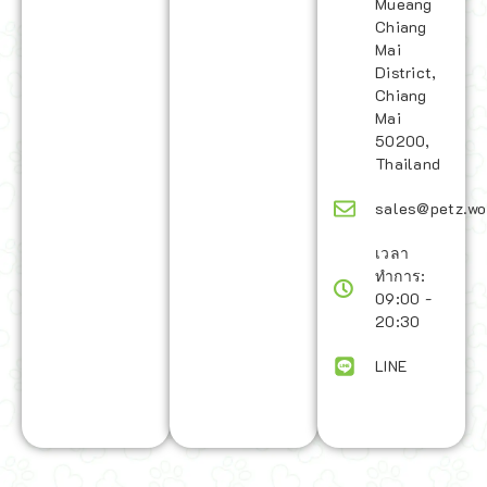
Mueang
Chiang
Mai
District,
Chiang
Mai
50200,
Thailand
sales@petz.wo
เวลา
ทำการ:
09:00 -
20:30
LINE