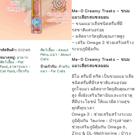
Me-O Creamy Treats – ขนม
แมวเลียรสแซลมอน
– ขนมแมวเลียชนิดครีมที่มี
รสชาติแสนอร่อย
– ผลิตจากวัตถุดิบคุณภาพสูง
– เสริม Omega 3 ช่วยเสริมสร้าง
ระบบภูมิคุ้มกัน
รหัสสินค้า:
012145
สัตว์เลี้ยง - About
Pets
,
แมว - About
หมวดหมู่:
อาหาร
Cats
Me-O Creamy Treats – ขนม
สัตว์เลี้ยง - Pet
แมวเลียรสแซลมอน
Food
,
อาหารแมว -
ป้ายกำกับ:
สำหรับ
Cat Food
,
เกี่ยวกับ
แมว - For Cats
มีโอ ครีมมี่ ทรีต เป็นขนมแมวเลีย
ชนิดครีมที่มีรสชาติแสนอร่อย
ถูกใจแมว ผลิตจากวัตถุดิบคุณภาพ
สูง ทั้งยังเสริมวิตามินและแร่ธาตุ
ที่มีประโยชน์ ให้แมวมีความสุข
ทุกที่ทุกเวลา
Omega 3 : ช่วยเสริมสร้างระบบ
ภูมิคุ้มกัน Taurine : บำรุงสายตา
ช่วยเสริมภูมิคุ้มกัน Omega 6,
Zinc & DL-Methionine : บำรุง