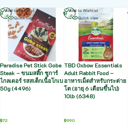
อ่าน
อ่าน
Add to Wishlist
Add to Wishlist
เพิ่ม
เพิ่ม
Quick view
Quick view
Paradise Pet Stick Gobe
TBD Oxbow Essentials
Steak – ขนมสติ๊ก ชูการ์
Adult Rabbit Food –
ไกลเดอร์ รสสเต็กเนื้อโกเบ
อาหารเม็ดสำหรับกระต่าย
50g (4496)
โต (อายุ 6 เดือนขึ้นไป)
10lb (6348)
฿
72
฿
990