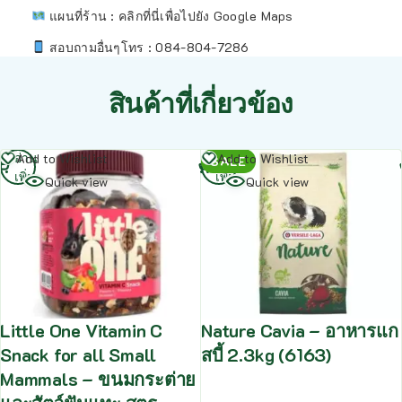
แผนที่ร้าน :
คลิกที่นี่เพื่อไปยัง Google Maps
สอบถามอื่นๆโทร : 084-804-7286
สินค้าที่เกี่ยวข้อง
อ่าน
อ่าน
Add to Wishlist
Add to Wishlist
SALE
เพิ่ม
เพิ่ม
Quick view
Quick view
Little One Vitamin C
Nature Cavia – อาหารแก
Snack for all Small
สบี้ 2.3kg (6163)
Mammals – ขนมกระต่าย