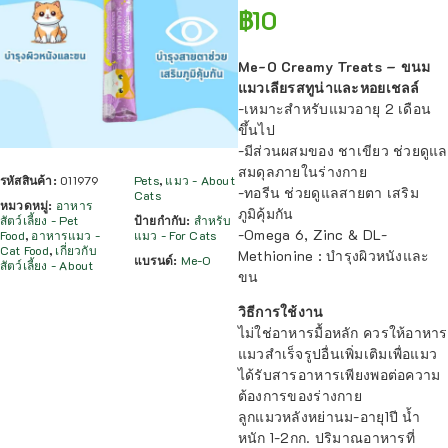
฿
10
Me-O Creamy Treats – ขนม
แมวเลียรสทูน่าและหอยเชลล์
-เหมาะสำหรับแมวอายุ 2 เดือน
ขึ้นไป
-มีส่วนผสมของ ชาเขียว ช่วยดูแล
สมดุลภายในร่างกาย
รหัสสินค้า:
011979
Pets
,
แมว - About
-ทอรีน ช่วยดูแลสายตา เสริม
Cats
หมวดหมู่:
อาหาร
ภูมิคุ้มกัน
สัตว์เลี้ยง - Pet
ป้ายกำกับ:
สำหรับ
-Omega 6, Zinc & DL-
Food
,
อาหารแมว -
แมว - For Cats
Cat Food
,
เกี่ยวกับ
Methionine : บำรุงผิวหนังและ
แบรนด์:
Me-O
สัตว์เลี้ยง - About
ขน
วิธีการใช้งาน
ไม่ใช่อาหารมื้อหลัก ควรให้อาหาร
แมวสำเร็จรูปอื่นเพิ่มเติมเพื่อแมว
ได้รับสารอาหารเพียงพอต่อความ
ต้องการของร่างกาย
ลูกแมวหลังหย่านม-อายุ1ปี น้ำ
หนัก 1-2กก. ปริมาณอาหารที่