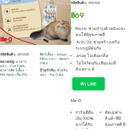
รหัสสินค้า:
390531
฿
69
Biotin ช่วยบำรุงผิวหนังและ
ขนให้มีสุขภาพดี
Krill Oil ช่วยสร้างเสริม
ระบบภูมิคุ้มกัน
รหัสสินค้า:
390531
สัตว์เลี้ยง - About
อร่อย ไม่เติมเกลือ
Pets
,
แมว - About
หมวดหมู่:
อาหาร
ไม่ใส่วัตถุกันเสียและสี
Cats
แมว - Cat Food
,
สังเคราะห์
อาหารสัตว์เลี้ยง -
ป้ายกำกับ:
สำหรับ
Pet Food
,
เกี่ยวกับ
แมว - For Cats
ทัก LINE
Me-O
การันตีคืน
คัดเฉพาะ
เงิน 100%
สินค้าที่มี
หากได้รับ
คุณภาพดี มี