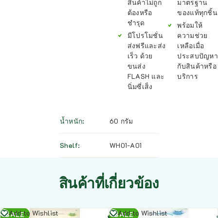
สินค้าไม่ถูก
มาตรฐาน
ต้องหรือ
ของแท้ทุกชิ้น
ชำรุด
พร้อมให้
มีโปรโมชั่น
ความช่วย
ส่งฟรีและส่ง
เหลือเมื่อ
เร็ว ด้วย
ประสบปัญหา
ขนส่ง
กับสินค้าหรือ
FLASH และ
บริการ
นิ่มซี่เส็ง
น้ำหนัก
60 กรัม
Shelf
WH01-A01
สินค้าที่เกี่ยวข้อง
อ่าน
อ่าน
Add to Wishlist
Add to Wishlist
SALE
SALE