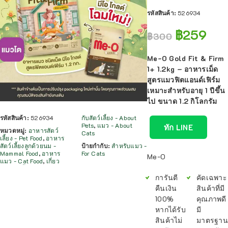
รหัสสินค้า:
526934
฿
259
฿
300
Me-O Gold Fit & Firm
1+ 1.2kg – อาหารเม็ด
สูตรแมวฟิตแอนด์เฟิร์ม
เหมาะสำหรับอายุ 1 ปีขึ้น
ไป ขนาด 1.2 กิโลกรัม
รหัสสินค้า:
526934
กับสัตว์เลี้ยง - About
Pets
,
แมว - About
ทัก LINE
หมวดหมู่:
อาหารสัตว์
Cats
เลี้ยง - Pet Food
,
อาหาร
สัตว์เลี้ยงลูกด้วยนม -
ป้ายกำกับ:
สำหรับแมว -
Mammal Food
,
อาหาร
For Cats
Me-O
แมว - Cat Food
,
เกี่ยว
การันตี
คัดเฉพาะ
คืนเงิน
สินค้าที่มี
100%
คุณภาพดี
หากได้รับ
มี
สินค้าไม่
มาตรฐาน