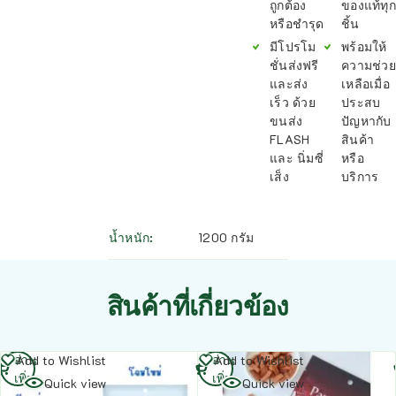
ถูกต้อง
ของแท้ทุก
หรือชำรุด
ชิ้น
มีโปรโม
พร้อมให้
ชั่นส่งฟรี
ความช่วย
และส่ง
เหลือเมื่อ
เร็ว ด้วย
ประสบ
ขนส่ง
ปัญหากับ
FLASH
สินค้า
และ นิ่มซี่
หรือ
เส็ง
บริการ
น้ำหนัก
1200 กรัม
สินค้าที่เกี่ยวข้อง
อ่าน
อ่าน
Add to Wishlist
Add to Wishlist
เพิ่ม
เพิ่ม
Quick view
Quick view