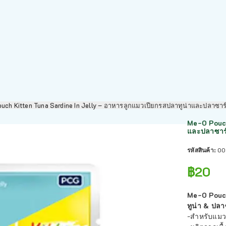
uch Kitten Tuna Sardine In Jelly – อาหารลูกแมวเปียกรสปลาทูน่าและปลาซาร
Me-O Pouch
และปลาซาร์
รหัสสินค้า:
00
฿
20
Me-O Pouch
ทูน่า & ปลา
-สำหรับแมวท