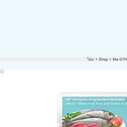
โฮม
Shop
Me-O Po