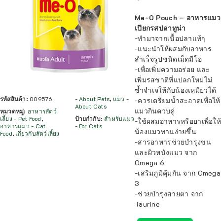
Me-O Pouch – อาหารแมว
เปียกรสปลาทูน่า
-ทำมาจากเนื้อปลาแท้ๆ
-แนะนำให้ผสมกับอาหาร
สำเร็จรูปชนิดเม็ดมีโอ
-เพื่อเพิ่มความอร่อย และ
เพิ่มรสชาติที่แปลกใหม่ไม่
ซ้ำจำเจให้กับน้องเหมียวได้
รหัสสินค้า:
009576
- About Pets
,
แมว -
-ควรเตรียมน้ำสะอาดเพื่อให้
About Cats
แมวกินควบคู่
หมวดหมู่:
อาหารสัตว์
เลี้ยง - Pet Food
,
ป้ายกำกับ:
สำหรับแมว
-ใช้ผสมอาหารหรือยาเพื่อให้
อาหารแมว - Cat
- For Cats
น้องแมวทานง่ายขึ้น
Food
,
เกี่ยวกับสัตว์เลี้ยง
-สารอาหารช่วยบำรุงขน
และผิวหนังแมว จาก
Omega 6
-เสริมภูมิคุ้มกัน จาก Omega
3
-ช่วยบำรุงสายตา จาก
Taurine