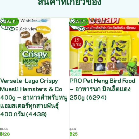
สินค้าที่เกี่ยวข้อง
อ่าน
อ่าน
Add to Wishlist
Add to Wishlist
SALE
SALE
เพิ่ม
เพิ่ม
Quick view
Quick view
Versele-Laga Crispy
PRO Pet Heng Bird Food
Muesli Hamsters & Co
– อาหารนก มิลเล็ตแดง
400g – อาหารสำหรับหนู
250g (6294)
แฮมสเตอร์ทุกสายพันธุ์
400 กรัม (4438)
฿
150
฿
30
฿
128
฿
25