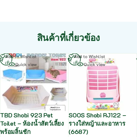
สินค้าที่เกี่ยวข้อง
อ่าน
อ่าน
Add to Wishlist
Add to Wishlist
เพิ่ม
เพิ่ม
Quick view
Quick view
TBD Shobi 923 Pet
SOOS Shobi RJ122 –
Toilet – ห้องน้ำสัตว์เลี้ยง
รางใส่หญ้าและอาหาร
พร้อมลิ้นชัก
(6687)