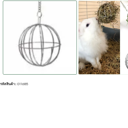
รหัสสินค้า:
011685