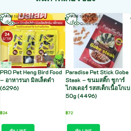
อ่าน
อ่าน
Add to Wishlist
Add to Wishlist
เพิ่ม
เพิ่ม
Quick view
Quick view
PRO Pet Heng Bird Food
Paradise Pet Stick Gobe
– อาหารนก มิลเล็ตดำ
Steak – ขนมสติ๊ก ชูการ์
(6296)
ไกลเดอร์ รสสเต็กเนื้อโกเบ
50g (4496)
฿
24
฿
72
ทัก LINE
ทัก LINE