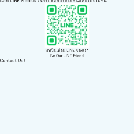
แอด LINE Friends เพื่อรับสิทธิประโยชน์และโปรโมชั่น
มาเป็นเพื่อน LINE ของเรา
Be Our LINE Friend
Contact Us!
ติดต่อพวกเราทางช่องทางอื่นๆ
084 804 7286
เพ็ทเวิลด์ Chiang Mai, ตลาดสัตว์เลี้ยง สวนบวกหาด 63 19ห้อง8
Arak Rd, Mueang Chiang Mai District, Chiang Mai 50200,
Thailand
sales@petz.world
เวลาทำการ: 09:00 - 20:30
LINE
นโยบายการจัดส่ง | Shipping Policy
-
นโยบายบนเว็บไซต์ | Terms and
Conditions
-
นโยบายการปกป้องข้อมูล | Data Protection Policy
-
การ
คืนสินค้าและการคืนเงิน | Returns and Refunds
-
นโยบายความเป็น