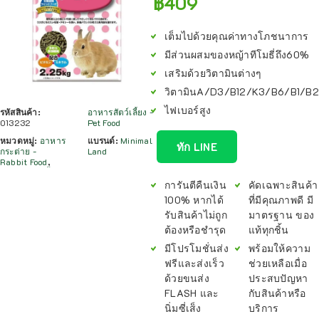
฿
409
เต็มไปด้วยคุณค่าทางโภชนาการ
มีส่วนผสมของหญ้าทีโมธี่ถึง60%
เสริมด้วยวิตามินต่างๆ
วิตามินA/D3/B12/K3/B6/B1/B2
ไฟเบอร์สูง
รหัสสินค้า:
อาหารสัตว์เลี้ยง -
013232
Pet Food
หมวดหมู่:
อาหาร
แบรนด์:
Minimal
ทัก LINE
กระต่าย -
Land
Rabbit Food
,
การันตีคืนเงิน
คัดเฉพาะสินค้า
100% หากได้
ที่มีคุณภาพดี มี
รับสินค้าไม่ถูก
มาตรฐาน ของ
ต้องหรือชำรุด
แท้ทุกชิ้น
มีโปรโมชั่นส่ง
พร้อมให้ความ
ฟรีและส่งเร็ว
ช่วยเหลือเมื่อ
ด้วยขนส่ง
ประสบปัญหา
FLASH และ
กับสินค้าหรือ
นิ่มซี่เส็ง
บริการ