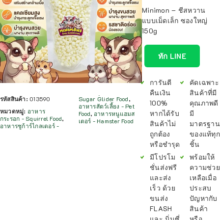
Minimon – ชีสหวาน
แบบเม็ดเล็ก ซองใหญ่
150g
ทัก LINE
การันตี
คัดเฉพาะ
คืนเงิน
สินค้าที่มี
รหัสสินค้า:
013590
Sugar Glider Food
,
100%
คุณภาพดี
อาหารสัตว์เลี้ยง - Pet
หมวดหมู่:
อาหาร
หากได้รับ
มี
Food
,
อาหารหนูแฮมส
กระรอก - Squirrel Food
,
เตอร์ - Hamster Food
สินค้าไม่
มาตรฐาน
อาหารชูก้าร์ไกลเดอร์ -
ถูกต้อง
ของแท้ทุก
หรือชำรุด
ชิ้น
มีโปรโม
พร้อมให้
ชั่นส่งฟรี
ความช่วย
และส่ง
เหลือเมื่อ
เร็ว ด้วย
ประสบ
ขนส่ง
ปัญหากับ
FLASH
สินค้า
และ นิ่มซี่
หรือ