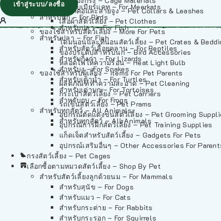
วัสดุรองกรง – Cage Materials
เข้าสู่ระบบ/ลงชื่อ
สำหรับเมียร์แคท – For Meerkats
ปลอกคอและสายจูง – Pet Collars & Leashes
สำหรับนก – For Birds
เสื้อผ้าสัตว์เลี้ยง – Pet Clothes
สำหรับปลา – For Fish
ของใช้สำหรับสัตว์เลี้ยง – More For Pets
สำหรับปลา – For Fish
โดมนอนและที่นอนสัตว์เลี้ยง – Pet Crates & Bedd
สำหรับสัตว์เลื้อยคลาน – For Reptiles
ของประดับสำหรับนก – Bird Accessories
สำหรับกิ้งก่า – For Lizards
หลอดไฟให้ความร้อน – Heat Light Bulb
สำหรับงู – For Snakes
ของใช้สำหรับผู้เลี้ยง – Items For Pet Parents
สำหรับเต่าน้ำ – For Turtles
ผลิตภัณฑ์ทำความสะอาด – Pet Cleaning
สำหรับเต่าบก – For Tortoises
กระเป๋าสัตว์เลี้ยง – Pet Carriers
สำหรับกบ – For Frogs
รถเข็นสัตว์เลี้ยง – Pet Prams
สำหรับทุกสัตว์ – All Animals
อุปกรณ์ตัดแต่งขนสัตว์เลี้ยง – Pet Grooming Suppl
สำหรับทุกสัตว์ – All Animals
อุปกรณ์การฝึกสัตว์เลี้ยง – Pet Training Supplies
แก็ดเจ็ตสำหรับสัตว์เลี้ยง – Gadgets For Pets
อุปกรณ์เสริมอื่นๆ – Other Accessories For Parent
กรงสัตว์เลี้ยง – Pet Cages
เลือกซื้อตามหมวดสัตว์เลี้ยง – Shop By Pet
สำหรับสัตว์เลี้ยงลูกด้วยนม – For Mammals
สำหรับสุนัข – For Dogs
สำหรับแมว – For Cats
สำหรับกระต่าย – For Rabbits
สำหรับกระรอก – For Squirrels