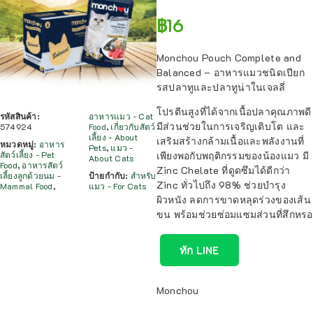
฿
16
Monchou Pouch Complete and
Balanced – อาหารแมวชนิดเปียก
รสปลาทูและปลาทูน่าในเจลลี่
โปรตีนสูงที่ได้จากเนื้อปลาคุณภาพดี
รหัสสินค้า:
อาหารแมว - Cat
มีส่วนช่วยในการเจริญเติบโต และ
574924
Food
,
เกี่ยวกับสัตว์
เลี้ยง - About
เสริมสร้างกล้ามเนื้อและพลังงานที่
หมวดหมู่:
อาหาร
Pets
,
แมว -
สัตว์เลี้ยง - Pet
เพียงพอกับพฤติกรรมของน้องแมว มี
About Cats
Food
,
อาหารสัตว์
Zinc Chelate ที่ดูดซึมได้ดีกว่า
เลี้ยงลูกด้วยนม -
ป้ายกำกับ:
สำหรับ
Zinc ทั่วไปถึง 98% ช่วยบำรุง
Mammal Food
,
แมว - For Cats
ผิวหนัง ลดการขาดหลุดร่วงของเส้น
ขน พร้อมช่วยซ่อมแซมส่วนที่สึกหรอ
ทัก LINE
Monchou