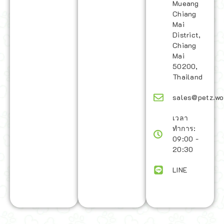
Mueang
Chiang
Mai
District,
Chiang
Mai
50200,
Thailand
sales@petz.wo
เวลา
ทำการ:
09:00 -
20:30
LINE