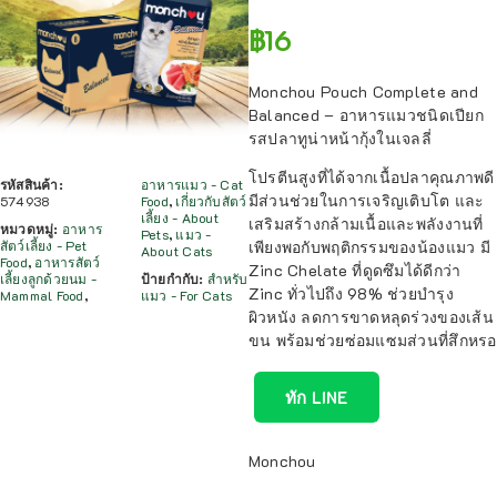
฿
16
Monchou Pouch Complete and
Balanced – อาหารแมวชนิดเปียก
รสปลาทูน่าหน้ากุ้งในเจลลี่
โปรตีนสูงที่ได้จากเนื้อปลาคุณภาพดี
รหัสสินค้า:
อาหารแมว - Cat
มีส่วนช่วยในการเจริญเติบโต และ
574938
Food
,
เกี่ยวกับสัตว์
เลี้ยง - About
เสริมสร้างกล้ามเนื้อและพลังงานที่
หมวดหมู่:
อาหาร
Pets
,
แมว -
สัตว์เลี้ยง - Pet
เพียงพอกับพฤติกรรมของน้องแมว มี
About Cats
Food
,
อาหารสัตว์
Zinc Chelate ที่ดูดซึมได้ดีกว่า
เลี้ยงลูกด้วยนม -
ป้ายกำกับ:
สำหรับ
Zinc ทั่วไปถึง 98% ช่วยบำรุง
Mammal Food
,
แมว - For Cats
ผิวหนัง ลดการขาดหลุดร่วงของเส้น
ขน พร้อมช่วยซ่อมแซมส่วนที่สึกหรอ
ทัก LINE
Monchou