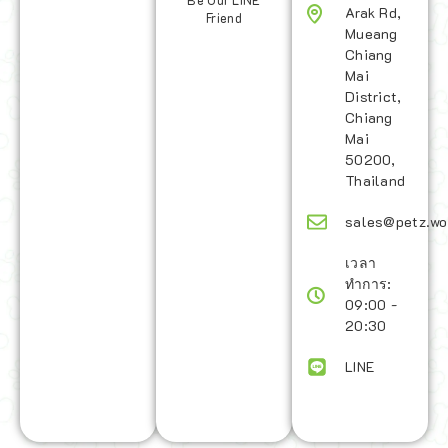
Be Our LINE
Arak Rd,
Friend
Mueang
Chiang
Mai
District,
Chiang
Mai
50200,
Thailand
sales@petz.wo
เวลา
ทำการ:
09:00 -
20:30
LINE