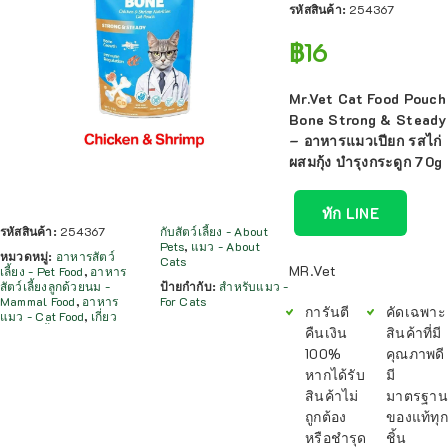
รหัสสินค้า:
254367
฿
16
Mr.Vet Cat Food Pouch
Bone Strong & Steady
– อาหารแมวเปียก รสไก่
ผสมกุ้ง บำรุงกระดูก 70g
ทัก LINE
รหัสสินค้า:
254367
กับสัตว์เลี้ยง - About
Pets
,
แมว - About
หมวดหมู่:
อาหารสัตว์
Cats
MR.Vet
เลี้ยง - Pet Food
,
อาหาร
สัตว์เลี้ยงลูกด้วยนม -
ป้ายกำกับ:
สำหรับแมว -
Mammal Food
,
อาหาร
For Cats
การันตี
คัดเฉพาะ
แมว - Cat Food
,
เกี่ยว
คืนเงิน
สินค้าที่มี
100%
คุณภาพดี
หากได้รับ
มี
สินค้าไม่
มาตรฐาน
ถูกต้อง
ของแท้ทุก
หรือชำรุด
ชิ้น