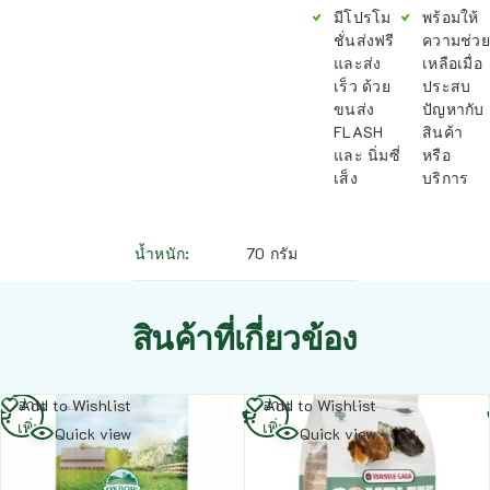
มีโปรโม
พร้อมให้
ชั่นส่งฟรี
ความช่วย
และส่ง
เหลือเมื่อ
เร็ว ด้วย
ประสบ
ขนส่ง
ปัญหากับ
FLASH
สินค้า
และ นิ่มซี่
หรือ
เส็ง
บริการ
น้ำหนัก
70 กรัม
สินค้าที่เกี่ยวข้อง
อ่าน
อ่าน
Add to Wishlist
Add to Wishlist
เพิ่ม
เพิ่ม
Quick view
Quick view