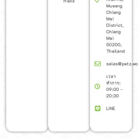
Friend
Mueang
Chiang
Mai
District,
Chiang
Mai
50200,
Thailand
sales@petz.wo
เวลา
ทำการ:
09:00 -
20:30
LINE