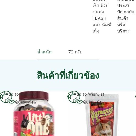
เร็ว ด้วย
ประสบ
ขนส่ง
ปัญหากับ
FLASH
สินค้า
และ นิ่มซี่
หรือ
เส็ง
บริการ
น้ำหนัก
70 กรัม
สินค้าที่เกี่ยวข้อง
อ่าน
อ่าน
Add to Wishlist
Add to Wishlist
เพิ่ม
เพิ่ม
Quick view
Quick view