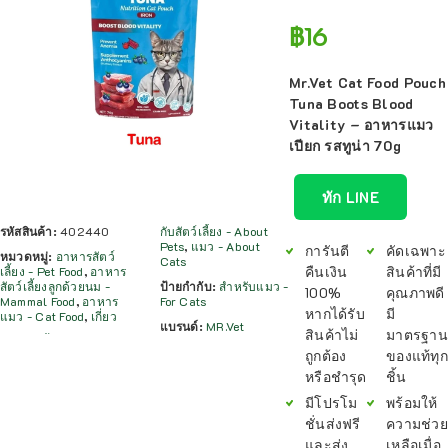
฿
16
Mr.Vet Cat Food Pouch
Tuna Boots Blood
Vitality – อาหารแมว
เปียก รสทูน่า 70g
ทัก LINE
รหัสสินค้า:
402440
กับสัตว์เลี้ยง - About
Pets
,
แมว - About
การันตี
คัดเฉพาะ
หมวดหมู่:
อาหารสัตว์
Cats
คืนเงิน
สินค้าที่มี
เลี้ยง - Pet Food
,
อาหาร
สัตว์เลี้ยงลูกด้วยนม -
ป้ายกำกับ:
สำหรับแมว -
100%
คุณภาพดี
Mammal Food
,
อาหาร
For Cats
หากได้รับ
มี
แมว - Cat Food
,
เกี่ยว
แบรนด์:
MR.Vet
สินค้าไม่
มาตรฐาน
ถูกต้อง
ของแท้ทุก
หรือชำรุด
ชิ้น
มีโปรโม
พร้อมให้
ชั่นส่งฟรี
ความช่วย
และส่ง
เหลือเมื่อ