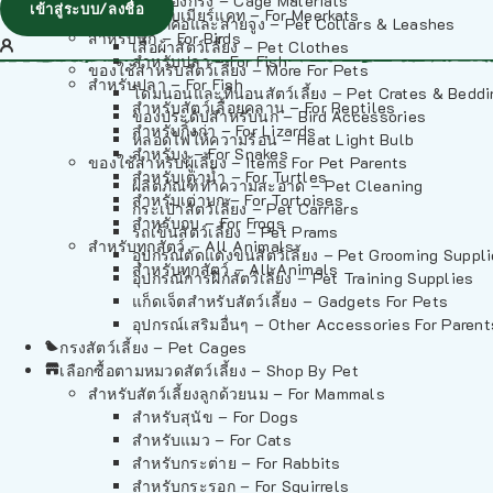
วัสดุรองกรง – Cage Materials
เข้าสู่ระบบ/ลงชื่อ
สำหรับเมียร์แคท – For Meerkats
ปลอกคอและสายจูง – Pet Collars & Leashes
สำหรับนก – For Birds
เสื้อผ้าสัตว์เลี้ยง – Pet Clothes
สำหรับปลา – For Fish
ของใช้สำหรับสัตว์เลี้ยง – More For Pets
สำหรับปลา – For Fish
โดมนอนและที่นอนสัตว์เลี้ยง – Pet Crates & Bedd
สำหรับสัตว์เลื้อยคลาน – For Reptiles
ของประดับสำหรับนก – Bird Accessories
สำหรับกิ้งก่า – For Lizards
หลอดไฟให้ความร้อน – Heat Light Bulb
สำหรับงู – For Snakes
ของใช้สำหรับผู้เลี้ยง – Items For Pet Parents
สำหรับเต่าน้ำ – For Turtles
ผลิตภัณฑ์ทำความสะอาด – Pet Cleaning
สำหรับเต่าบก – For Tortoises
กระเป๋าสัตว์เลี้ยง – Pet Carriers
สำหรับกบ – For Frogs
รถเข็นสัตว์เลี้ยง – Pet Prams
สำหรับทุกสัตว์ – All Animals
อุปกรณ์ตัดแต่งขนสัตว์เลี้ยง – Pet Grooming Suppl
สำหรับทุกสัตว์ – All Animals
อุปกรณ์การฝึกสัตว์เลี้ยง – Pet Training Supplies
แก็ดเจ็ตสำหรับสัตว์เลี้ยง – Gadgets For Pets
อุปกรณ์เสริมอื่นๆ – Other Accessories For Parent
กรงสัตว์เลี้ยง – Pet Cages
เลือกซื้อตามหมวดสัตว์เลี้ยง – Shop By Pet
สำหรับสัตว์เลี้ยงลูกด้วยนม – For Mammals
สำหรับสุนัข – For Dogs
สำหรับแมว – For Cats
สำหรับกระต่าย – For Rabbits
สำหรับกระรอก – For Squirrels