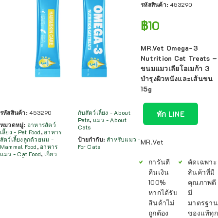
รหัสสินค้า:
453290
฿
10
MR.Vet Omega-3
Nutrition Cat Treats –
ขนมแมวเลียโอเมก้า 3
บำรุงผิวหนังและเส้นขน
15g
รหัสสินค้า:
453290
กับสัตว์เลี้ยง - About
ทัก LINE
Pets
,
แมว - About
หมวดหมู่:
อาหารสัตว์
Cats
เลี้ยง - Pet Food
,
อาหาร
สัตว์เลี้ยงลูกด้วยนม -
ป้ายกำกับ:
สำหรับแมว -
MR.Vet
Mammal Food
,
อาหาร
For Cats
แมว - Cat Food
,
เกี่ยว
การันตี
คัดเฉพาะ
คืนเงิน
สินค้าที่มี
100%
คุณภาพดี
หากได้รับ
มี
สินค้าไม่
มาตรฐาน
ถูกต้อง
ของแท้ทุก