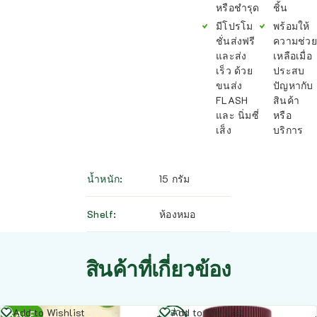
หรือชำรุด
ชิ้น
มีโปรโม
พร้อมให้
ชั่นส่งฟรี
ความช่วย
และส่ง
เหลือเมื่อ
เร็ว ด้วย
ประสบ
ขนส่ง
ปัญหากับ
FLASH
สินค้า
และ นิ่มซี่
หรือ
เส็ง
บริการ
น้ำหนัก
15 กรัม
Shelf
ห้องหมอ
สินค้าที่เกี่ยวข้อง
อ่าน
อ่าน
Add to Wishlist
Add to Wishlist
SALE