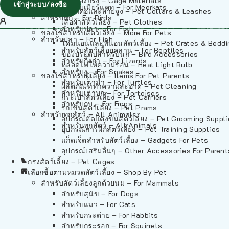
วัสดุรองกรง – Cage Materials
เข้าสู่ระบบ/ลงชื่อ
สำหรับเมียร์แคท – For Meerkats
ปลอกคอและสายจูง – Pet Collars & Leashes
สำหรับนก – For Birds
เสื้อผ้าสัตว์เลี้ยง – Pet Clothes
สำหรับปลา – For Fish
ของใช้สำหรับสัตว์เลี้ยง – More For Pets
สำหรับปลา – For Fish
โดมนอนและที่นอนสัตว์เลี้ยง – Pet Crates & Bedd
สำหรับสัตว์เลื้อยคลาน – For Reptiles
ของประดับสำหรับนก – Bird Accessories
สำหรับกิ้งก่า – For Lizards
หลอดไฟให้ความร้อน – Heat Light Bulb
สำหรับงู – For Snakes
ของใช้สำหรับผู้เลี้ยง – Items For Pet Parents
สำหรับเต่าน้ำ – For Turtles
ผลิตภัณฑ์ทำความสะอาด – Pet Cleaning
สำหรับเต่าบก – For Tortoises
กระเป๋าสัตว์เลี้ยง – Pet Carriers
สำหรับกบ – For Frogs
รถเข็นสัตว์เลี้ยง – Pet Prams
สำหรับทุกสัตว์ – All Animals
อุปกรณ์ตัดแต่งขนสัตว์เลี้ยง – Pet Grooming Suppl
สำหรับทุกสัตว์ – All Animals
อุปกรณ์การฝึกสัตว์เลี้ยง – Pet Training Supplies
แก็ดเจ็ตสำหรับสัตว์เลี้ยง – Gadgets For Pets
อุปกรณ์เสริมอื่นๆ – Other Accessories For Parent
กรงสัตว์เลี้ยง – Pet Cages
เลือกซื้อตามหมวดสัตว์เลี้ยง – Shop By Pet
สำหรับสัตว์เลี้ยงลูกด้วยนม – For Mammals
สำหรับสุนัข – For Dogs
สำหรับแมว – For Cats
สำหรับกระต่าย – For Rabbits
สำหรับกระรอก – For Squirrels