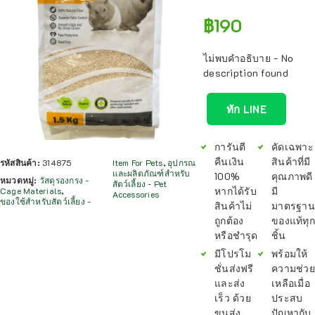
฿
190
ไม่พบคำอธิบาย - No
description found
ทัก LINE
การันตี
คัดเฉพาะ
คืนเงิน
สินค้าที่มี
รหัสสินค้า:
314875
Item For Pets
,
อุปกรณ
และผลิตภัณฑ์สำหรับ
100%
คุณภาพดี
หมวดหมู่:
วัสดุรองกรง -
สัตว์เลี้ยง - Pet
หากได้รับ
มี
Cage Materials
,
Accessories
ของใช้สำหรับสัตว์เลี้ยง -
สินค้าไม่
มาตรฐาน
ถูกต้อง
ของแท้ทุก
หรือชำรุด
ชิ้น
มีโปรโม
พร้อมให้
ชั่นส่งฟรี
ความช่วย
และส่ง
เหลือเมื่อ
เร็ว ด้วย
ประสบ
ขนส่ง
ปัญหากับ