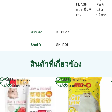
FLASH
สินค้า
และ นิ่มซี่
หรือ
เส็ง
บริการ
น้ำหนัก
1500 กรัม
Shelf
SH-B01
สินค้าที่เกี่ยวข้อง
อ่าน
อ่าน
Add to Wishlist
Add to Wishlist
SALE
เพิ่ม
เพิ่ม
Quick view
Quick view