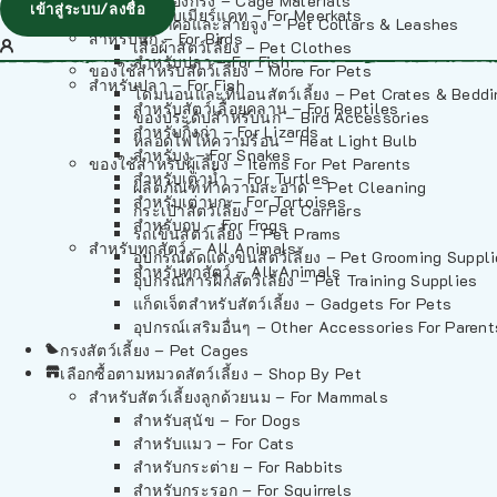
วัสดุรองกรง – Cage Materials
เข้าสู่ระบบ/ลงชื่อ
สำหรับเมียร์แคท – For Meerkats
ปลอกคอและสายจูง – Pet Collars & Leashes
สำหรับนก – For Birds
เสื้อผ้าสัตว์เลี้ยง – Pet Clothes
สำหรับปลา – For Fish
ของใช้สำหรับสัตว์เลี้ยง – More For Pets
สำหรับปลา – For Fish
โดมนอนและที่นอนสัตว์เลี้ยง – Pet Crates & Bedd
สำหรับสัตว์เลื้อยคลาน – For Reptiles
ของประดับสำหรับนก – Bird Accessories
สำหรับกิ้งก่า – For Lizards
หลอดไฟให้ความร้อน – Heat Light Bulb
สำหรับงู – For Snakes
ของใช้สำหรับผู้เลี้ยง – Items For Pet Parents
สำหรับเต่าน้ำ – For Turtles
ผลิตภัณฑ์ทำความสะอาด – Pet Cleaning
สำหรับเต่าบก – For Tortoises
กระเป๋าสัตว์เลี้ยง – Pet Carriers
สำหรับกบ – For Frogs
รถเข็นสัตว์เลี้ยง – Pet Prams
สำหรับทุกสัตว์ – All Animals
อุปกรณ์ตัดแต่งขนสัตว์เลี้ยง – Pet Grooming Suppl
สำหรับทุกสัตว์ – All Animals
อุปกรณ์การฝึกสัตว์เลี้ยง – Pet Training Supplies
แก็ดเจ็ตสำหรับสัตว์เลี้ยง – Gadgets For Pets
อุปกรณ์เสริมอื่นๆ – Other Accessories For Parent
กรงสัตว์เลี้ยง – Pet Cages
เลือกซื้อตามหมวดสัตว์เลี้ยง – Shop By Pet
สำหรับสัตว์เลี้ยงลูกด้วยนม – For Mammals
สำหรับสุนัข – For Dogs
สำหรับแมว – For Cats
สำหรับกระต่าย – For Rabbits
สำหรับกระรอก – For Squirrels