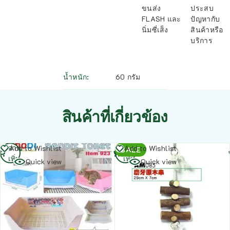
ขนส่ง
ประสบ
FLASH และ
ปัญหากับ
นิ่มซี่เส็ง
สินค้าหรือ
บริการ
น้ำหนัก
60 กรัม
สินค้าที่เกี่ยวข้อง
อ่าน
อ่าน
Add to Wishlist
Add to Wishlist
SALE
เพิ่ม
เพิ่ม
Quick view
Quick view