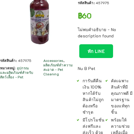
รหัสสินค้า:
457975
฿
60
ไม่พบคำอธิบาย - No
description found
ทัก LINE
รหัสสินค้า:
457975
Accessories
,
ผลิตภัณฑ์ทำความ
หมวดหมู่:
อุปกรณ
Nu B Pet
สะอาด - Pet
และผลิตภัณฑ์สำหรับ
Cleaning
สัตว์เลี้ยง - Pet
การันตีคืน
คัดเฉพาะ
เงิน 100%
สินค้าที่มี
หากได้รับ
คุณภาพดี มี
สินค้าไม่ถูก
มาตรฐาน
ต้องหรือ
ของแท้ทุก
ชำรุด
ชิ้น
มีโปรโมชั่น
พร้อมให้
ส่งฟรีและ
ความช่วย
ส่งเร็ว ด้วย
เหลือเมื่อ