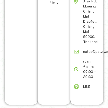
Arak Rd,
Friend
Mueang
Chiang
Mai
District,
Chiang
Mai
50200,
Thailand
sales@petz.wo
เวลา
ทำการ:
09:00 -
20:30
LINE