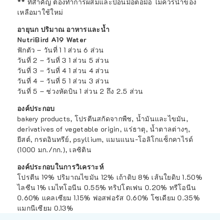
** ที่สำคัญ ต้องทำการผสมและป้อนมื้อต่อมื้อ ไม่ควรนำของ
เหลือมาใช้ใหม่
อายุนก ปริมาณ อาหารและน้ำ
NutriBird A19 Water
ฟักตัว – วันที่ 1 1 ส่วน 6 ส่วน
วันที่ 2 – วันที่ 3 1 ส่วน 5 ส่วน
วันที่ 3 – วันที่ 4 1 ส่วน 4 ส่วน
วันที่ 4 – วันที่ 5 1 ส่วน 3 ส่วน
วันที่ 5 – ช่วงหัดบิน 1 ส่วน 2 ถึง 2.5 ส่วน
องค์ประกอบ
bakery products, โปรตีนสกัดจากพืช, น้ำมันและไขมัน,
derivatives of vegetable origin, แร่ธาตุ, น้ำตาลต่างๆ,
ยีสต์, กรดอินทรีย์, psyllium, แมนแนน-โอลิโกแซ็กคาไรด์
(1000 มก./กก.), เลซิติน
องค์ประกอบในการวิเคราะห์
โปรตีน 19% ปริมาณไขมัน 12% เถ้าดิบ 8% เส้นใยดิบ 1.50%
ไลซีน 1% เมไทโอนีน 0.55% ทริปโตเฟน 0.20% ทรีโอนีน
0.60% แคลเซียม 1.15% ฟอสฟอรัส 0.60% โซเดียม 0.35%
แมกนีเซียม 0.13%