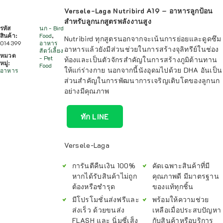
Versele-Laga Nutribird A19 – อาหารลูกป้อน
สำหรับลูกนกสูตรพลังงานสูง
รหัส
นก - Bird
สินค้า:
Food
,
Nutribird ทุกสูตรนอกจากจะเน้นการย่อยและดูดซึม
014399
อาหาร
อาหารแล้วยังมีส่วนช่วยในการสร้างจุลิทรีย์ในช่อง
สัตว์เลี้ยง
หมวด
- Pet
ท้องและเป็นตัวจักรสำคัญในการสร้างภูมิต้านทาน
หมู่:
Food
ให้แก่ร่างกาย นอกจากนี้นังอุดมไปด้วย DHA อันเป็น
อาหาร
ส่วนสำคัญในการพัฒนาการเจริญเติบโตของลูกนก
อย่างมีคุณภาพ
ทัก LINE
Versele-Laga
การันตีคืนเงิน 100%
คัดเฉพาะสินค้าที่มี
หากได้รับสินค้าไม่ถูก
คุณภาพดี มีมาตรฐาน
ต้องหรือชำรุด
ของแท้ทุกชิ้น
มีโปรโมชั่นส่งฟรีและ
พร้อมให้ความช่วย
ส่งเร็ว ด้วยขนส่ง
เหลือเมื่อประสบปัญหา
FLASH และ นิ่มซี่เส็ง
กับสินค้าหรือบริการ