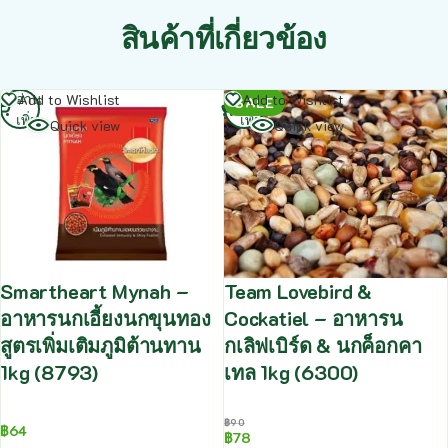
สินค้าที่เกี่ยวข้อง
อ่าน
อ่าน
Add to Wishlist
Add to Wishlist
SALE
เพิ่ม
เพิ่ม
Quick view
Quick view
Smartheart Mynah –
Team Lovebird &
อาหารนกเอี้ยงนกขุนทอง
Cockatiel – อาหารน
สูตรเพิ่มเติมภูมิต้านทาน
กเลิฟเบิร์ด & นกค็อกคา
1kg (8793)
เทล 1kg (6300)
฿
90
฿
64
฿
78