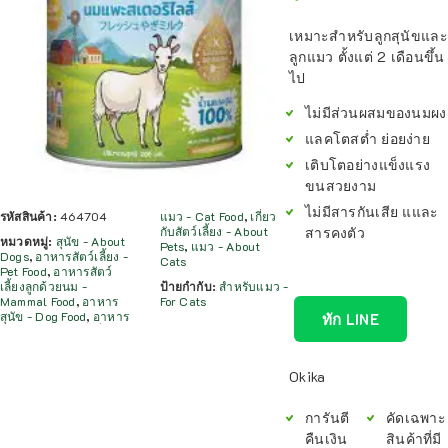
เหมาะสำหรับลูกสุนัขและ
ลูกแมว ตั้งแต่ 2 เดือนขึ้น
ไป
ไม่มีส่วนผสมของนมผง
แลคโตสต่ำ ย่อยง่าย
เติบโตอย่างแข็งแรง
ขนสวยงาม
ไม่มีสารกันเสีย แและ
รหัสสินค้า:
464704
แมว - Cat Food
,
เกี่ยว
สารคงตัว
กับสัตว์เลี้ยง - About
หมวดหมู่:
สุนัข - About
Pets
,
แมว - About
Dogs
,
อาหารสัตว์เลี้ยง -
Cats
Pet Food
,
อาหารสัตว์
เลี้ยงลูกด้วยนม -
ป้ายกำกับ:
สำหรับแมว -
Mammal Food
,
อาหาร
For Cats
สุนัข - Dog Food
,
อาหาร
ทัก LINE
Okika
การันตี
คัดเฉพาะ
คืนเงิน
สินค้าที่มี