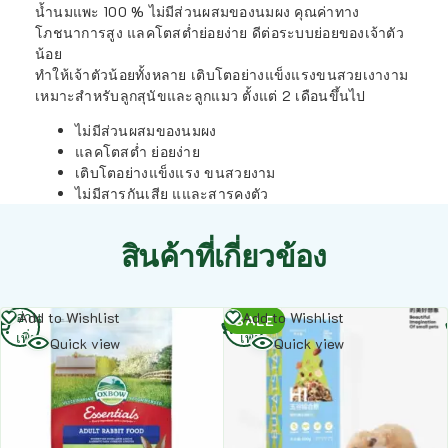
น้ำนมแพะ 100 % ไม่มีส่วนผสมของนมผง คุณค่าทาง
โภชนาการสูง แลคโตสต่ำย่อยง่าย ดีต่อระบบย่อยของเจ้าตัว
น้อย
ทำให้เจ้าตัวน้อยทั้งหลาย เติบโตอย่างแข็งแรงขนสวยเงางาม
เหมาะสำหรับลูกสุนัขและลูกแมว ตั้งแต่ 2 เดือนขึ้นไป
ไม่มีส่วนผสมของนมผง
แลคโตสต่ำ ย่อยง่าย
เติบโตอย่างแข็งแรง ขนสวยงาม
ไม่มีสารกันเสีย แและสารคงตัว
สินค้าที่เกี่ยวข้อง
อ่าน
อ่าน
Add to Wishlist
Add to Wishlist
SALE
เพิ่ม
เพิ่ม
Quick view
Quick view