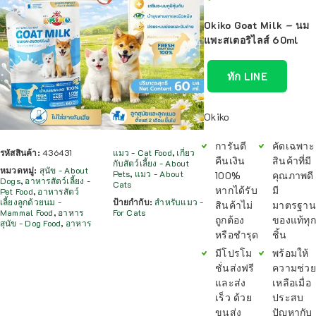
Okiko Goat Milk – นม
แพะสเตอริไลส์ 60ml
ทัก LINE
Okiko
การันตี
คัดเฉพาะ
รหัสสินค้า:
436431
แมว - Cat Food
,
เกี่ยว
คืนเงิน
สินค้าที่มี
กับสัตว์เลี้ยง - About
หมวดหมู่:
สุนัข - About
Pets
,
แมว - About
100%
คุณภาพดี
Dogs
,
อาหารสัตว์เลี้ยง -
Cats
หากได้รับ
มี
Pet Food
,
อาหารสัตว์
เลี้ยงลูกด้วยนม -
ป้ายกำกับ:
สำหรับแมว -
สินค้าไม่
มาตรฐาน
Mammal Food
,
อาหาร
For Cats
ถูกต้อง
ของแท้ทุก
สุนัข - Dog Food
,
อาหาร
หรือชำรุด
ชิ้น
มีโปรโม
พร้อมให้
ชั่นส่งฟรี
ความช่วย
และส่ง
เหลือเมื่อ
เร็ว ด้วย
ประสบ
ขนส่ง
ปัญหากับ