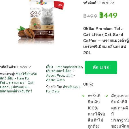
รหัสสินค้า:
057229
฿
449
฿
499
Okiko Premium Tofu
Cat Litter Cat Sand
Coffee – ทรายแมวเต้าหู้
เกรดพรีเมี่ยม กลิ่นกาแฟ
20L
รหัสสินค้า:
057229
เลี้ยง - Pet Accessories
,
ทัก LINE
เกี่ยวกับสัตว์เลี้ยง -
หมวดหมู่:
ของใช้สำหรับ
About Pets
,
แมว -
สัตว์เลี้ยง - Item For
About Cats
Pets
,
ทรายแมว - Cat
Okiko
Sand
,
อุปกรณและ
ป้ายกำกับ:
สำหรับแมว -
ผลิตภัณฑ์สำหรับสัตว์
For Cats
การันตี
คัดเฉพาะ
คืนเงิน
สินค้าที่มี
100%
คุณภาพดี
หากได้รับ
มี
สินค้าไม่
มาตรฐาน
ถูกต้อง
ของแท้ทุก