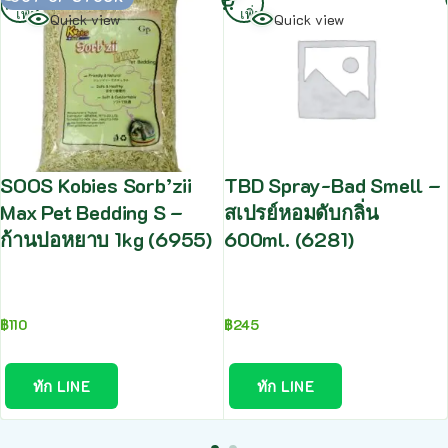
เพิ่ม
เพิ่ม
Quick view
Quick view
SOOS Kobies Sorb’zii
TBD Spray-Bad Smell –
Max Pet Bedding S –
สเปรย์หอมดับกลิ่น
ก้านปอหยาบ 1kg (6955)
600ml. (6281)
฿
110
฿
245
ทัก LINE
ทัก LINE