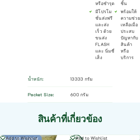
หรือชำรุด
ชิ้น
มีโปรโม
พร้อมให้
ชั่นส่งฟรี
ความช่วย
และส่ง
เหลือเมื่อ
เร็ว ด้วย
ประสบ
ขนส่ง
ปัญหากับ
FLASH
สินค้า
และ นิ่มซี่
หรือ
เส็ง
บริการ
น้ำหนัก
13333 กรัม
Packet Size
600 กรัม
สินค้าที่เกี่ยวข้อง
อ่าน
อ่าน
Add to Wishlist
Add to Wishlist
OUT OF STOCK