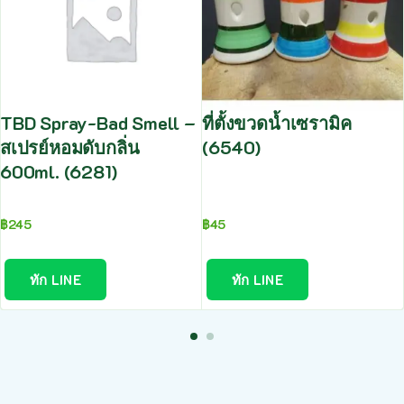
TBD Spray-Bad Smell –
ที่ตั้งขวดน้ำเซรามิค
สเปรย์หอมดับกลิ่น
(6540)
600ml. (6281)
฿
245
฿
45
ทัก LINE
ทัก LINE