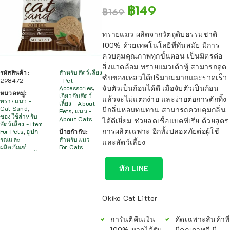
฿
149
฿
169
ทรายแมว ผลิตจากวัตถุดิบธรรมชาติ
100% ด้วยเทคโนโลยีที่ทันสมัย มีการ
ควบคุมคุณภาพทุกขั้นตอน เป็นมิตรต่อ
สิ่งแวดล้อม ทรายแมวเต้าหู้ สามารถดูด
รหัสสินค้า:
สำหรับสัตว์เลี้ยง
ซับของเหลวได้ปริมาณมากและรวดเร็ว
298472
- Pet
จับตัวเป็นก้อนได้ดี เมื่อจับตัวเป็นก้อน
Accessories
,
หมวดหมู่:
เกี่ยวกับสัตว์
แล้วจะไม่แตกง่าย และง่ายต่อการตักทิ้ง
ทรายแมว -
เลี้ยง - About
Cat Sand
,
มีกลิ่นหอมทนทาน สามารถควบคุมกลิ่น
Pets
,
แมว -
ของใช้สำหรับ
About Cats
ได้ดีเยี่ยม ช่วยลดเชื้อแบคทีเรีย ด้วยสูตร
สัตว์เลี้ยง - Item
การผลิตเฉพาะ อีกทั้งปลอดภัยต่อผู้ใช้
For Pets
,
อุปก
ป้ายกำกับ:
รณและ
สำหรับแมว -
และสัตว์เลี้ยง
ผลิตภัณฑ์
For Cats
ทัก LINE
Okiko Cat Litter
การันตีคืนเงิน
คัดเฉพาะสินค้าที่
100% หากได้รับ
มีคุณภาพดี มี