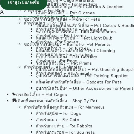
วัสดุรองกรง – Cage Materials
เข้าสู่ระบบ/ลงชื่อ
สำหรับเมียร์แคท – For Meerkats
ปลอกคอและสายจูง – Pet Collars & Leashes
สำหรับนก – For Birds
เสื้อผ้าสัตว์เลี้ยง – Pet Clothes
สำหรับปลา – For Fish
ของใช้สำหรับสัตว์เลี้ยง – More For Pets
สำหรับปลา – For Fish
โดมนอนและที่นอนสัตว์เลี้ยง – Pet Crates & Bedd
สำหรับสัตว์เลื้อยคลาน – For Reptiles
ของประดับสำหรับนก – Bird Accessories
สำหรับกิ้งก่า – For Lizards
หลอดไฟให้ความร้อน – Heat Light Bulb
สำหรับงู – For Snakes
ของใช้สำหรับผู้เลี้ยง – Items For Pet Parents
สำหรับเต่าน้ำ – For Turtles
ผลิตภัณฑ์ทำความสะอาด – Pet Cleaning
สำหรับเต่าบก – For Tortoises
กระเป๋าสัตว์เลี้ยง – Pet Carriers
สำหรับกบ – For Frogs
รถเข็นสัตว์เลี้ยง – Pet Prams
สำหรับทุกสัตว์ – All Animals
อุปกรณ์ตัดแต่งขนสัตว์เลี้ยง – Pet Grooming Suppl
สำหรับทุกสัตว์ – All Animals
อุปกรณ์การฝึกสัตว์เลี้ยง – Pet Training Supplies
แก็ดเจ็ตสำหรับสัตว์เลี้ยง – Gadgets For Pets
อุปกรณ์เสริมอื่นๆ – Other Accessories For Parent
กรงสัตว์เลี้ยง – Pet Cages
เลือกซื้อตามหมวดสัตว์เลี้ยง – Shop By Pet
สำหรับสัตว์เลี้ยงลูกด้วยนม – For Mammals
สำหรับสุนัข – For Dogs
สำหรับแมว – For Cats
สำหรับกระต่าย – For Rabbits
สำหรับกระรอก – For Squirrels