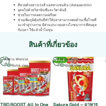
สีสวยด้วยสารเร่งสี แอสทาแซนธิน (Astaxanthin)
อุดมไปด้วยวิตามินซีและวิตามินอี
ช่วยในการลดความเครียด
ช่วยเพิ่มภูมิคุ้มกันที่ทำให้ปลาสามารถต่อต้านเชื้อโรคที่
จะเข้าสู่ร่างกาย มีส่วนประกอบทางโภชนาการที่สมดุล
กับปลา ใช้แล้วน้ำไม่ขุ่น
สินค้าที่เกี่ยวข้อง
อ่าน
อ่าน
Add to Wishlist
Add to Wishlist
SALE
เพิ่ม
เพิ่ม
Quick view
Quick view
TBD BOOST All In One
Sakura Gold – อาหาร