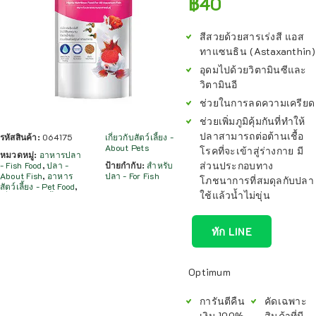
฿
40
สีสวยด้วยสารเร่งสี แอส
ทาแซนธิน (Astaxanthin)
อุดมไปด้วยวิตามินซีและ
วิตามินอี
ช่วยในการลดความเครียด
ช่วยเพิ่มภูมิคุ้มกันที่ทำให้
ปลาสามารถต่อต้านเชื้อ
รหัสสินค้า:
064175
เกี่ยวกับสัตว์เลี้ยง -
About Pets
โรคที่จะเข้าสู่ร่างกาย มี
หมวดหมู่:
อาหารปลา
ส่วนประกอบทาง
- Fish Food
,
ปลา -
ป้ายกำกับ:
สำหรับ
About Fish
,
อาหาร
ปลา - For Fish
โภชนาการที่สมดุลกับปลา
สัตว์เลี้ยง - Pet Food
,
ใช้แล้วน้ำไม่ขุ่น
ทัก LINE
Optimum
การันตีคืน
คัดเฉพาะ
เงิน 100%
สินค้าที่มี