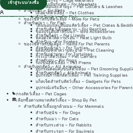
วัสดุรองกรง – Cage Materials
เข้าสู่ระบบ/ลงชื่อ
สำหรับเมียร์แคท – For Meerkats
ปลอกคอและสายจูง – Pet Collars & Leashes
สำหรับนก – For Birds
เสื้อผ้าสัตว์เลี้ยง – Pet Clothes
สำหรับปลา – For Fish
ของใช้สำหรับสัตว์เลี้ยง – More For Pets
สำหรับปลา – For Fish
โดมนอนและที่นอนสัตว์เลี้ยง – Pet Crates & Bedd
สำหรับสัตว์เลื้อยคลาน – For Reptiles
ของประดับสำหรับนก – Bird Accessories
สำหรับกิ้งก่า – For Lizards
หลอดไฟให้ความร้อน – Heat Light Bulb
สำหรับงู – For Snakes
ของใช้สำหรับผู้เลี้ยง – Items For Pet Parents
สำหรับเต่าน้ำ – For Turtles
ผลิตภัณฑ์ทำความสะอาด – Pet Cleaning
สำหรับเต่าบก – For Tortoises
กระเป๋าสัตว์เลี้ยง – Pet Carriers
สำหรับกบ – For Frogs
รถเข็นสัตว์เลี้ยง – Pet Prams
สำหรับทุกสัตว์ – All Animals
อุปกรณ์ตัดแต่งขนสัตว์เลี้ยง – Pet Grooming Suppl
สำหรับทุกสัตว์ – All Animals
อุปกรณ์การฝึกสัตว์เลี้ยง – Pet Training Supplies
แก็ดเจ็ตสำหรับสัตว์เลี้ยง – Gadgets For Pets
อุปกรณ์เสริมอื่นๆ – Other Accessories For Parent
กรงสัตว์เลี้ยง – Pet Cages
เลือกซื้อตามหมวดสัตว์เลี้ยง – Shop By Pet
สำหรับสัตว์เลี้ยงลูกด้วยนม – For Mammals
สำหรับสุนัข – For Dogs
สำหรับแมว – For Cats
สำหรับกระต่าย – For Rabbits
สำหรับกระรอก – For Squirrels