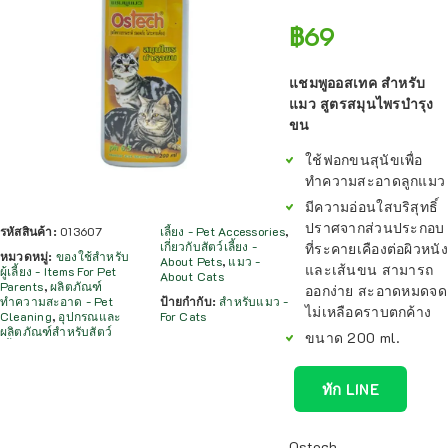
฿
69
แชมพูออสเทค สำหรับ
แมว สูตรสมุนไพรบำรุง
ขน
ใช้ฟอกขนสุนัขเพื่อ
ทำความสะอาดลูกแมว
มีความอ่อนใสบริสุทธิ์
ปราศจากส่วนประกอบ
รหัสสินค้า:
013607
เลี้ยง - Pet Accessories
,
เกี่ยวกับสัตว์เลี้ยง -
ที่ระคายเคืองต่อผิวหนัง
หมวดหมู่:
ของใช้สำหรับ
About Pets
,
แมว -
และเส้นขน สามารถ
ผู้เลี้ยง - Items For Pet
About Cats
Parents
,
ผลิตภัณฑ์
ออกง่าย สะอาดหมดจด
ทำความสะอาด - Pet
ป้ายกำกับ:
สำหรับแมว -
ไม่เหลือคราบตกค้าง
Cleaning
,
อุปกรณและ
For Cats
ผลิตภัณฑ์สำหรับสัตว์
ขนาด 200 ml.
ทัก LINE
Ostech