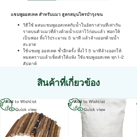
แชมพูออสเทค สำหรับแมว สูตรสมุนไพรบำรุงขน
วิธีใช้ ผสมแชมพูออสเทคกับน้ำในอัตราส่วนที่เท่ากัน
ราดบนตัวแมวที่ล้างด้วยน้ำเปล่าไว้ก่อนแล้ว ฟอกให้
เป็นฟอง ทิ้งไว้ประมาณ 5 นาที แล้วล้างออกด้วยน้ำ
สะอาด
ใช้แชมพู ออสเทค ซ้ำอีกครั้ง ทิ้งไว้ 5 นาทีล้างออกให้
หมดคราบแล้วเช็ดตัวให้แห้ง ใช้แชมพูออสเทค ทุก 1-2
สัปดาห์
สินค้าที่เกี่ยวข้อง
อ่าน
อ่าน
Add to Wishlist
Add to Wishlist
เพิ่ม
เพิ่ม
Quick view
Quick view