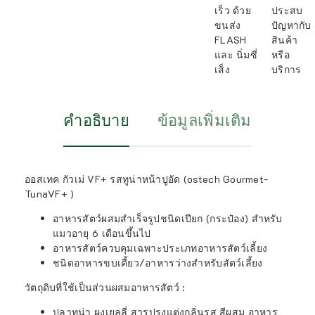
เร็ว ด้วย
ประสบ
ขนส่ง
ปัญหากับ
FLASH
สินค้า
และ นิ่มซี่
หรือ
เส็ง
บริการ
คำอธิบาย
ข้อมูลเพิ่มเติม
ออสเทค กัวเม่ VF+ รสทูน่าหน้าปูอัด (ostech Gourmet-
TunaVF+ )
อาหารสัตว์ผสมสำเร็จรูปชนิดเปียก (กระป๋อง) สำหรับ
แมวอายุ 6 เดือนขึ้นไป
อาหารสัตว์ควบคุมเฉพาะประเภทอาหารสัตว์เลี้ยง
ชนิดอาหารขบเคี้ยว/อาหารว่างสำหรับสัตว์เลี้ยง
วัตถุดิบที่ใช้เป็นส่วนผสมอาหารสัตว์ :
ปลาทูน่า ผงเยลลี่ สารปรุงแต่งกลิ่นรส สีผสม อาหาร