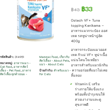
฿
33
฿
43
Ostech VF+ Tuna
topping Kanikama –
อาหารแมวกระป๋อง ออส
เทค รสทูน่าหน้าปูอัด
400g
อาหารกระป๋องแมวออส
เทค กัวเม่ VF+ ทูน่าเนื้อ
รหัสสินค้า:
314951
Mammal Food
,
เกี่ยวกับ
แน่นโดนใจเหมียว
สัตว์เลี้ยง - About Pets
,
หมวดหมู่:
อาหารแมว -
แมว - About Cats
อาหารสำหรับแมวนักกิน​
Cat Food
,
อาหารสัตว์
ความอร่อยที่แมวไม่เคย
เลี้ยง - Pet Food
,
อาหาร
ป้ายกำกับ:
สำหรับแมว -
สัตว์เลี้ยงลูกด้วยนม -
For Cats
ลิ้มลอง
Vitamin E เสริม
ร่างกายให้แข็งแรง
พร้อมทั้งบำรุงขนให้
สวยเงางามและดู
สุขภาพดี